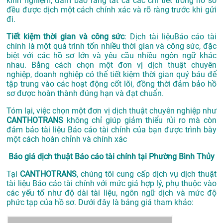
kinh nghiệm, đảm bảo rằng tất cả các chi tiết trong hồ sơ
đều được dịch một cách chính xác và rõ ràng trước khi gửi
đi.
Tiết kiệm thời gian và công sức
: Dịch tài liệuBáo cáo tài
chính là một quá trình tốn nhiều thời gian và công sức, đặc
biệt với các hồ sơ lớn và yêu cầu nhiều ngôn ngữ khác
nhau. Bằng cách chọn một đơn vị dịch thuật chuyên
nghiệp, doanh nghiệp có thể tiết kiệm thời gian quý báu để
tập trung vào các hoạt động cốt lõi, đồng thời đảm bảo hồ
sơ được hoàn thành đúng hạn và đạt chuẩn.
Tóm lại, việc chọn một đơn vị dịch thuật chuyên nghiệp như
CANTHOTRANS
không chỉ giúp giảm thiểu rủi ro mà còn
đảm bảo tài liệu Báo cáo tài chính của bạn được trình bày
một cách hoàn chỉnh và chính xác
Báo giá dịch thuật Báo cáo tài chính tại Phường Bình Thủy
Tại
CANTHOTRANS
, chúng tôi cung cấp dịch vụ dịch thuật
tài liệu Báo cáo tài chính với mức giá hợp lý, phụ thuộc vào
các yếu tố như độ dài tài liệu, ngôn ngữ dịch và mức độ
phức tạp của hồ sơ. Dưới đây là bảng giá tham khảo: