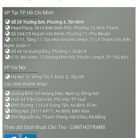
VP Tại TP. Hồ Chí Minh
Số 29 Trường Sơn, Phường 4, Tân Bình
Pearl Plaza, 561A Điện Biên Phủ, Phường 25, Bình Thạnh
Số 244/29 Huỳnh Văn Bánh, Phường 11, Phú Nhuận
L17-11, Tầng 17, Tòa nhà Vincom Center, 72 Lê Thánh Tôn, Bến
Nghé, Quận 1
Số 44 Tạ Quang Bửu, Phường 1, Quận 8
C10, Rio Vista, 72 Dương Đình Hội, Phước Long B, TP. Thủ Đức
VP Hà Nội
Hà Nội: 37 Võng Thị, P. Bưởi, Q. Tây Hồ
Các tỉnh thành khác
Quảng Bình: 02 Hoàng Diệu, Nam Lý, Đồng Hới
Huế: 44 Trần Cao Vân, Phú Hội, TP. Huế
Bình Dương: 123 Lê Trọng Tấn, An Bình, Dĩ An
Đồng Nai: 261/1 KP11, An Bình, Biên Hòa
06A Nguyễn Du, Thạch Thang, Hải Châu, Đà Nẵng
Theo dõi Dịch thuật Cần Thơ - CANTHOTRANS