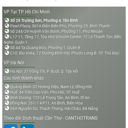
VP Tại TP. Hồ Chí Minh
Số 29 Trường Sơn, Phường 4, Tân Bình
Pearl Plaza, 561A Điện Biên Phủ, Phường 25, Bình Thạnh
Số 244/29 Huỳnh Văn Bánh, Phường 11, Phú Nhuận
L17-11, Tầng 17, Tòa nhà Vincom Center, 72 Lê Thánh Tôn, Bến
Nghé, Quận 1
Số 44 Tạ Quang Bửu, Phường 1, Quận 8
C10, Rio Vista, 72 Dương Đình Hội, Phước Long B, TP. Thủ Đức
VP Hà Nội
Hà Nội: 37 Võng Thị, P. Bưởi, Q. Tây Hồ
Các tỉnh thành khác
Quảng Bình: 02 Hoàng Diệu, Nam Lý, Đồng Hới
Huế: 44 Trần Cao Vân, Phú Hội, TP. Huế
Bình Dương: 123 Lê Trọng Tấn, An Bình, Dĩ An
Đồng Nai: 261/1 KP11, An Bình, Biên Hòa
06A Nguyễn Du, Thạch Thang, Hải Châu, Đà Nẵng
Theo dõi Dịch thuật Cần Thơ - CANTHOTRANS