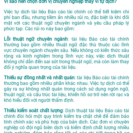
Vì sao nên chọn đơn vị chuyên nghiệp thay vì tự dịch?
Việc tự dịch tài liệu Báo cáo tài chính có thể tiết kiệm chi
phí ban đầu, nhưng tiềm ẩn nhiều rủi ro, đặc biệt là khi đối
mặt với các thuật ngữ chuyên ngành và yêu cầu pháp lý
phức tạp. Các rủi ro này bao gồm:
Lỗi thuật ngữ chuyên ngành
: tài liệu Báo cáo tài chính
thường bao gồm nhiều thuật ngữ đặc thù thuộc các lĩnh
vực chuyên ngành chuyên sâu. Nếu không có kiến thức sâu
rộng và kinh nghiệm trong lĩnh vực này, việc dịch thuật
không chỉ dẫn đến sai sót trong thuật ngữ, mà còn làm thay
đổi ý nghĩa quan trọng của tài liệu.
Thiếu sự đồng nhất và nhất quán
: tài liệu Báo cáo tài chính
thường bao gồm nhiều phần khác nhau. Việc tự dịch có thể
gây ra sự không nhất quán trong cách sử dụng ngôn ngữ,
thuật ngữ, và cấu trúc tài liệu, khiến hồ sơ trở nên rời rạc và
khó hiểu đối với người thẩm định.
Thiếu kiểm soát chất lượng
: Dịch thuật tài liệu Báo cáo tài
chính đòi hỏi một quy trình kiểm tra chặt chẽ để đảm bảo
tính chính xác và phù hợp của bản dịch. Các đơn vị chuyên
nghiệp có đội ngũ biên dịch và kiểm định chất lượng nhiều