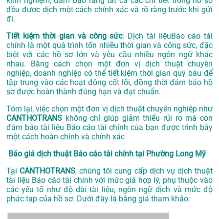
kinh nghiệm, đảm bảo rằng tất cả các chi tiết trong hồ sơ
đều được dịch một cách chính xác và rõ ràng trước khi gửi
đi.
Tiết kiệm thời gian và công sức
: Dịch tài liệuBáo cáo tài
chính là một quá trình tốn nhiều thời gian và công sức, đặc
biệt với các hồ sơ lớn và yêu cầu nhiều ngôn ngữ khác
nhau. Bằng cách chọn một đơn vị dịch thuật chuyên
nghiệp, doanh nghiệp có thể tiết kiệm thời gian quý báu để
tập trung vào các hoạt động cốt lõi, đồng thời đảm bảo hồ
sơ được hoàn thành đúng hạn và đạt chuẩn.
Tóm lại, việc chọn một đơn vị dịch thuật chuyên nghiệp như
CANTHOTRANS
không chỉ giúp giảm thiểu rủi ro mà còn
đảm bảo tài liệu Báo cáo tài chính của bạn được trình bày
một cách hoàn chỉnh và chính xác
Báo giá dịch thuật Báo cáo tài chính tại Phường Long Mỹ
Tại
CANTHOTRANS
, chúng tôi cung cấp dịch vụ dịch thuật
tài liệu Báo cáo tài chính với mức giá hợp lý, phụ thuộc vào
các yếu tố như độ dài tài liệu, ngôn ngữ dịch và mức độ
phức tạp của hồ sơ. Dưới đây là bảng giá tham khảo: