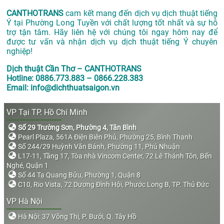
CANTHOTRANS
cam kết mang đến dịch vụ dịch thuật tiếng
Ý tại Phường Long Tuyền với chất lượng tốt nhất và sự hỗ
trợ tận tâm. Hãy liên hệ với chúng tôi ngay hôm nay để
được tư vấn và nhận dịch vụ dịch thuật tiếng Ý chuyên
nghiệp!
Dịch thuật Cần Thơ – CANTHOTRANS
Hotline: 0886.773.883 – 0866.228.383
Email: info@dichthuatsaigon.vn
VP Tại TP. Hồ Chí Minh
Số 29 Trường Sơn, Phường 4, Tân Bình
Pearl Plaza, 561A Điện Biên Phủ, Phường 25, Bình Thạnh
Số 244/29 Huỳnh Văn Bánh, Phường 11, Phú Nhuận
L17-11, Tầng 17, Tòa nhà Vincom Center, 72 Lê Thánh Tôn, Bến
Nghé, Quận 1
Số 44 Tạ Quang Bửu, Phường 1, Quận 8
C10, Rio Vista, 72 Dương Đình Hội, Phước Long B, TP. Thủ Đức
VP Hà Nội
Hà Nội: 37 Võng Thị, P. Bưởi, Q. Tây Hồ