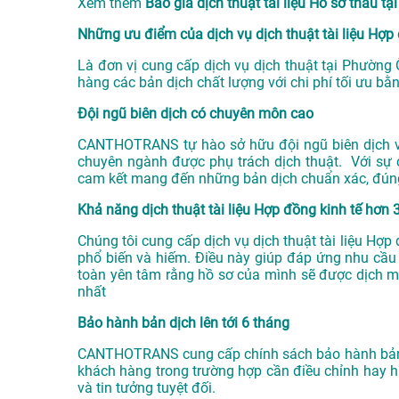
Xem thêm
Báo giá dịch thuật tài liệu Hồ sơ thầ
Những ưu điểm của dịch vụ dịch thuật tài liệu H
Là đơn vị cung cấp dịch vụ
dịch thuật tại Phường
hàng các bản dịch chất lượng với chi phí tối ưu bằn
Đội ngũ biên dịch có chuyên môn cao
CANTHOTRANS tự hào sở hữu đội ngũ biên dịch viê
chuyên ngành được phụ trách dịch thuật. Với sự 
cam kết mang đến những bản dịch chuẩn xác, đún
Khả năng dịch thuật tài liệu Hợp đồng kinh tế hơn 
Chúng tôi cung cấp dịch vụ dịch thuật tài liệu Hợ
phổ biến và hiếm. Điều này giúp đáp ứng nhu cầu
toàn yên tâm rằng hồ sơ của mình sẽ được dịch 
nhất
Bảo hành bản dịch lên tới 6 tháng
CANTHOTRANS cung cấp chính sách bảo hành bản dị
khách hàng trong trường hợp cần điều chỉnh hay h
và tin tưởng tuyệt đối.