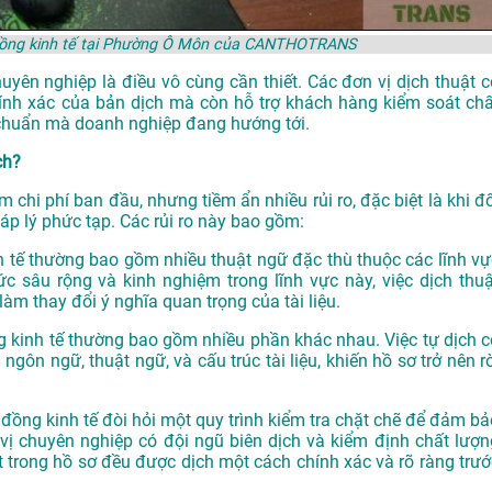
p đồng kinh tế tại Phường Ô Môn của CANTHOTRANS
huyên nghiệp là điều vô cùng cần thiết. Các đơn vị dịch thuật c
ính xác của bản dịch mà còn hỗ trợ khách hàng kiểm soát chấ
u chuẩn mà doanh nghiệp đang hướng tới.
ch?
ệm chi phí ban đầu, nhưng tiềm ẩn nhiều rủi ro, đặc biệt là khi đ
p lý phức tạp. Các rủi ro này bao gồm:
nh tế thường bao gồm nhiều thuật ngữ đặc thù thuộc các lĩnh vự
 sâu rộng và kinh nghiệm trong lĩnh vực này, việc dịch thuậ
làm thay đổi ý nghĩa quan trọng của tài liệu.
ng kinh tế thường bao gồm nhiều phần khác nhau. Việc tự dịch c
gôn ngữ, thuật ngữ, và cấu trúc tài liệu, khiến hồ sơ trở nên rờ
p đồng kinh tế đòi hỏi một quy trình kiểm tra chặt chẽ để đảm bả
vị chuyên nghiệp có đội ngũ biên dịch và kiểm định chất lượn
ết trong hồ sơ đều được dịch một cách chính xác và rõ ràng trướ