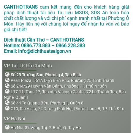
CANTHOTRANS
cam kết mang đến cho khách hàng giải
pháp dịch thuật tài liệu Tài liệu MSDS, SDS An toàn hóa
chất chất lượng và với chi phí cạnh tranh nhất tại Phường Ô
Môn. Hãy liên hệ với chúng tôi ngay để nhận tư vấn và báo
giá chi tiết!
Dịch thuật Cần Thơ – CANTHOTRANS
Hotline: 0886.773.883 – 0866.228.383
Email: info@dichthuatsaigon.vn
VP Tại TP. Hồ Chí Minh
Số 29 Trường Sơn, Phường 4, Tân Bình
Pearl Plaza, 561A Điện Biên Phủ, Phường 25, Bình Thạnh
Số 244/29 Huỳnh Văn Bánh, Phường 11, Phú Nhuận
L17-11, Tầng 17, Tòa nhà Vincom Center, 72 Lê Thánh Tôn, Bến
Nghé, Quận 1
Số 44 Tạ Quang Bửu, Phường 1, Quận 8
C10, Rio Vista, 72 Dương Đình Hội, Phước Long B, TP. Thủ Đức
VP Hà Nội
Hà Nội: 37 Võng Thị, P. Bưởi, Q. Tây Hồ