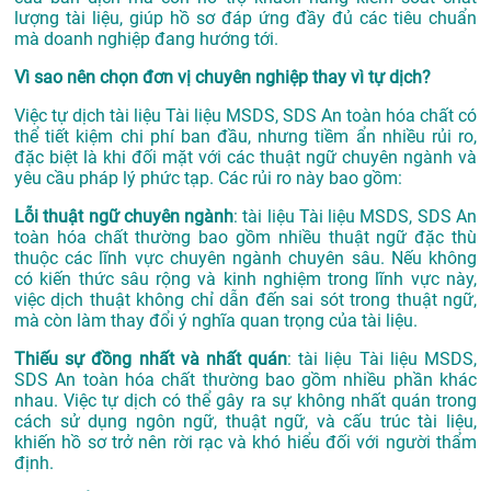
lượng tài liệu, giúp hồ sơ đáp ứng đầy đủ các tiêu chuẩn
mà doanh nghiệp đang hướng tới.
Vì sao nên chọn đơn vị chuyên nghiệp thay vì tự dịch?
Việc tự dịch tài liệu Tài liệu MSDS, SDS An toàn hóa chất có
thể tiết kiệm chi phí ban đầu, nhưng tiềm ẩn nhiều rủi ro,
đặc biệt là khi đối mặt với các thuật ngữ chuyên ngành và
yêu cầu pháp lý phức tạp. Các rủi ro này bao gồm:
Lỗi thuật ngữ chuyên ngành
: tài liệu Tài liệu MSDS, SDS An
toàn hóa chất thường bao gồm nhiều thuật ngữ đặc thù
thuộc các lĩnh vực chuyên ngành chuyên sâu. Nếu không
có kiến thức sâu rộng và kinh nghiệm trong lĩnh vực này,
việc dịch thuật không chỉ dẫn đến sai sót trong thuật ngữ,
mà còn làm thay đổi ý nghĩa quan trọng của tài liệu.
Thiếu sự đồng nhất và nhất quán
: tài liệu Tài liệu MSDS,
SDS An toàn hóa chất thường bao gồm nhiều phần khác
nhau. Việc tự dịch có thể gây ra sự không nhất quán trong
cách sử dụng ngôn ngữ, thuật ngữ, và cấu trúc tài liệu,
khiến hồ sơ trở nên rời rạc và khó hiểu đối với người thẩm
định.