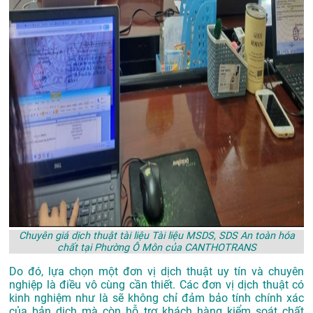
Chuyên giá dịch thuật tài liệu Tài liệu MSDS, SDS An toàn hóa
chất tại Phường Ô Môn của CANTHOTRANS
Do đó, lựa chọn một đơn vị dịch thuật uy tín và chuyên
nghiệp là điều vô cùng cần thiết. Các đơn vị dịch thuật có
kinh nghiệm như là sẽ không chỉ đảm bảo tính chính xác
của bản dịch mà còn hỗ trợ khách hàng kiểm soát chất