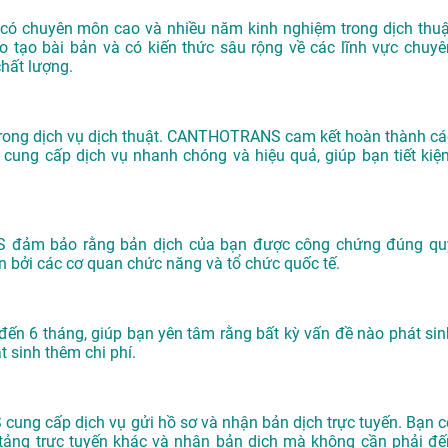
có chuyên môn cao và nhiều năm kinh nghiệm trong dịch thuậ
ào tạo bài bản và có kiến thức sâu rộng về các lĩnh vực chuyê
hất lượng.
g trong dịch vụ dịch thuật. CANTHOTRANS cam kết hoàn thành cá
cung cấp dịch vụ nhanh chóng và hiệu quả, giúp bạn tiết kiệ
S đảm bảo rằng bản dịch của bạn được công chứng đúng qu
ận bởi các cơ quan chức năng và tổ chức quốc tế.
đến 6 tháng, giúp bạn yên tâm rằng bất kỳ vấn đề nào phát sin
 sinh thêm chi phí.
ung cấp dịch vụ gửi hồ sơ và nhận bản dịch trực tuyến. Bạn c
n tảng trực tuyến khác và nhận bản dịch mà không cần phải đế