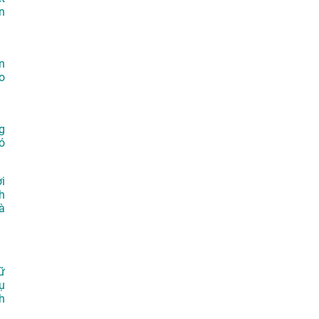
n
n
o
g
ó
i
h
à
ữ
ụ
h