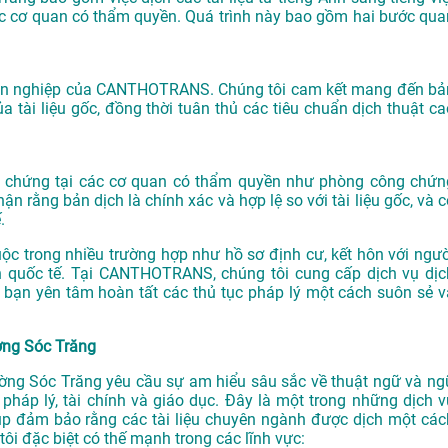
ác cơ quan có thẩm quyền. Quá trình này bao gồm hai bước qua
huyên nghiệp của CANTHOTRANS. Chúng tôi cam kết mang đến bả
a tài liệu gốc, đồng thời tuân thủ các tiêu chuẩn dịch thuật ca
ông chứng tại các cơ quan có thẩm quyền như phòng công chứn
 rằng bản dịch là chính xác và hợp lệ so với tài liệu gốc, và c
.
ộc trong nhiều trường hợp như hồ sơ định cư, kết hôn với ngườ
ịch quốc tế. Tại CANTHOTRANS, chúng tôi cung cấp dịch vụ dịc
 bạn yên tâm hoàn tất các thủ tục pháp lý một cách suôn sẻ v
ường Sóc Trăng
hường Sóc Trăng yêu cầu sự am hiểu sâu sắc về thuật ngữ và ng
, pháp lý, tài chính và giáo dục. Đây là một trong những dịch v
 đảm bảo rằng các tài liệu chuyên ngành được dịch một các
ôi đặc biệt có thế mạnh trong các lĩnh vực: