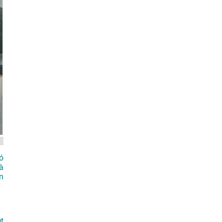
ó
à
n
t