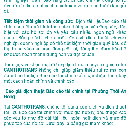
kinh nghiệm, đảm bảo rằng tất cả các chi tiết trong hồ sơ
đều được dịch một cách chính xác và rõ ràng trước khi gửi
đi.
Tiết kiệm thời gian và công sức
: Dịch tài liệuBáo cáo tài
chính là một quá trình tốn nhiều thời gian và công sức, đặc
biệt với các hồ sơ lớn và yêu cầu nhiều ngôn ngữ khác
nhau. Bằng cách chọn một đơn vị dịch thuật chuyên
nghiệp, doanh nghiệp có thể tiết kiệm thời gian quý báu để
tập trung vào các hoạt động cốt lõi, đồng thời đảm bảo hồ
sơ được hoàn thành đúng hạn và đạt chuẩn.
Tóm lại, việc chọn một đơn vị dịch thuật chuyên nghiệp như
CANTHOTRANS
không chỉ giúp giảm thiểu rủi ro mà còn
đảm bảo tài liệu Báo cáo tài chính của bạn được trình bày
một cách hoàn chỉnh và chính xác
Báo giá dịch thuật Báo cáo tài chính tại Phường Thới An
Đông
Tại
CANTHOTRANS
, chúng tôi cung cấp dịch vụ dịch thuật
tài liệu Báo cáo tài chính với mức giá hợp lý, phụ thuộc vào
các yếu tố như độ dài tài liệu, ngôn ngữ dịch và mức độ
phức tạp của hồ sơ. Dưới đây là bảng giá tham khảo: