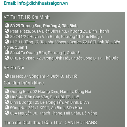
Email: info@dichthuatsaigon.vn
VP Tại TP. Hồ Chí Minh
Số 29 Trường Sơn, Phường 4, Tân Bình
Pearl Plaza, 561A Điện Biên Phủ, Phường 25, Bình Thạnh
Số 244/29 Huỳnh Văn Bánh, Phường 11, Phú Nhuận
L17-11, Tầng 17, Tòa nhà Vincom Center, 72 Lê Thánh Tôn, Bến
Nghé, Quận 1
Số 44 Tạ Quang Bửu, Phường 1, Quận 8
C10, Rio Vista, 72 Dương Đình Hội, Phước Long B, TP. Thủ Đức
VP Hà Nội
Hà Nội: 37 Võng Thị, P. Bưởi, Q. Tây Hồ
Các tỉnh thành khác
Quảng Bình: 02 Hoàng Diệu, Nam Lý, Đồng Hới
Huế: 44 Trần Cao Vân, Phú Hội, TP. Huế
Bình Dương: 123 Lê Trọng Tấn, An Bình, Dĩ An
Đồng Nai: 261/1 KP11, An Bình, Biên Hòa
06A Nguyễn Du, Thạch Thang, Hải Châu, Đà Nẵng
Theo dõi Dịch thuật Cần Thơ - CANTHOTRANS