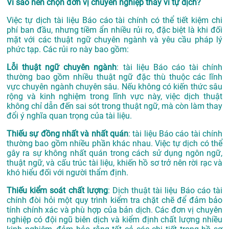
Vì sao nên chọn đơn vị chuyên nghiệp thay vì tự dịch?
Việc tự dịch tài liệu Báo cáo tài chính có thể tiết kiệm chi
phí ban đầu, nhưng tiềm ẩn nhiều rủi ro, đặc biệt là khi đối
mặt với các thuật ngữ chuyên ngành và yêu cầu pháp lý
phức tạp. Các rủi ro này bao gồm:
Lỗi thuật ngữ chuyên ngành
: tài liệu Báo cáo tài chính
thường bao gồm nhiều thuật ngữ đặc thù thuộc các lĩnh
vực chuyên ngành chuyên sâu. Nếu không có kiến thức sâu
rộng và kinh nghiệm trong lĩnh vực này, việc dịch thuật
không chỉ dẫn đến sai sót trong thuật ngữ, mà còn làm thay
đổi ý nghĩa quan trọng của tài liệu.
Thiếu sự đồng nhất và nhất quán
: tài liệu Báo cáo tài chính
thường bao gồm nhiều phần khác nhau. Việc tự dịch có thể
gây ra sự không nhất quán trong cách sử dụng ngôn ngữ,
thuật ngữ, và cấu trúc tài liệu, khiến hồ sơ trở nên rời rạc và
khó hiểu đối với người thẩm định.
Thiếu kiểm soát chất lượng
: Dịch thuật tài liệu Báo cáo tài
chính đòi hỏi một quy trình kiểm tra chặt chẽ để đảm bảo
tính chính xác và phù hợp của bản dịch. Các đơn vị chuyên
nghiệp có đội ngũ biên dịch và kiểm định chất lượng nhiều