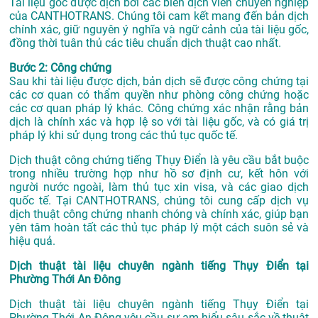
Tài liệu gốc được dịch bởi các biên dịch viên chuyên nghiệp
của CANTHOTRANS. Chúng tôi cam kết mang đến bản dịch
chính xác, giữ nguyên ý nghĩa và ngữ cảnh của tài liệu gốc,
đồng thời tuân thủ các tiêu chuẩn dịch thuật cao nhất.
Bước 2: Công chứng
Sau khi tài liệu được dịch, bản dịch sẽ được công chứng tại
các cơ quan có thẩm quyền như phòng công chứng hoặc
các cơ quan pháp lý khác. Công chứng xác nhận rằng bản
dịch là chính xác và hợp lệ so với tài liệu gốc, và có giá trị
pháp lý khi sử dụng trong các thủ tục quốc tế.
Dịch thuật công chứng tiếng Thụy Điển là yêu cầu bắt buộc
trong nhiều trường hợp như hồ sơ định cư, kết hôn với
người nước ngoài, làm thủ tục xin visa, và các giao dịch
quốc tế. Tại CANTHOTRANS, chúng tôi cung cấp dịch vụ
dịch thuật công chứng nhanh chóng và chính xác, giúp bạn
yên tâm hoàn tất các thủ tục pháp lý một cách suôn sẻ và
hiệu quả.
Dịch thuật tài liệu chuyên ngành tiếng Thụy Điển tại
Phường Thới An Đông
Dịch thuật tài liệu chuyên ngành tiếng Thụy Điển tại
Phường Thới An Đông yêu cầu sự am hiểu sâu sắc về thuật