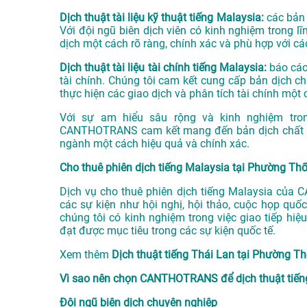
Dịch thuật tài liệu kỹ thuật tiếng Malaysia:
các bản 
Với đội ngũ biên dịch viên có kinh nghiệm trong 
dịch một cách rõ ràng, chính xác và phù hợp với các
Dịch thuật tài liệu tài chính tiếng Malaysia:
báo cáo 
tài chính. Chúng tôi cam kết cung cấp bản dịch ch
thực hiện các giao dịch và phân tích tài chính một 
Với sự am hiểu sâu rộng và kinh nghiệm tron
CANTHOTRANS cam kết mang đến bản dịch chất lượ
ngành một cách hiệu quả và chính xác.
Cho thuê phiên dịch tiếng Malaysia tại Phường Thố
Dịch vụ cho thuê phiên dịch tiếng Malaysia của
các sự kiện như hội nghị, hội thảo, cuộc họp quốc
chúng tôi có kinh nghiệm trong việc giao tiếp hi
đạt được mục tiêu trong các sự kiện quốc tế.
Xem thêm
Dịch thuật tiếng Thái Lan tại Phường T
Vì sao nên chọn CANTHOTRANS để dịch thuật tiến
Đội ngũ biên dịch chuyên nghiệp