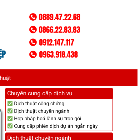
thuật
Chuyên cung cấp dịch vụ
Dịch thuật công chứng
Dịch thuật chuyên ngành
Hợp pháp hoá lãnh sự trọn gói
Cung cấp phiên dịch dự án ngắn ngày
Dịch thuật chuyên ngành