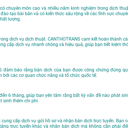
có chuyên môn cao và nhiều năm kinh nghiệm trong dịch thuậ
c đào tạo bài bản và có kiến thức sâu rộng về các lĩnh vực chuyê
hất lượng.
g trong dịch vụ dịch thuật. CANTHOTRANS cam kết hoàn thành cá
ng cấp dịch vụ nhanh chóng và hiệu quả, giúp bạn tiết kiệm thờ
S đảm bảo rằng bản dịch của bạn được công chứng đúng qu
ận bởi các cơ quan chức năng và tổ chức quốc tế.
đến 6 tháng, giúp bạn yên tâm rằng bất kỳ vấn đề nào phát sin
 sinh thêm chi phí.
ung cấp dịch vụ gửi hồ sơ và nhận bản dịch trực tuyến. Bạn c
n tảng trực tuyến khác và nhận bản dịch mà không cần phải đế