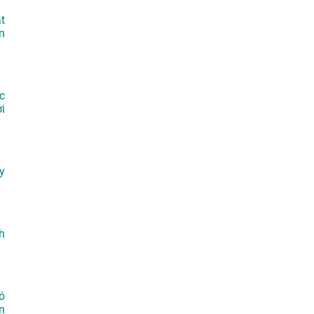
t
n
c
i
y
h
ó
n