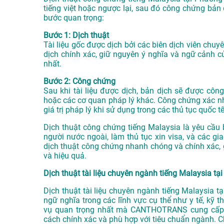
tiếng việt hoặc ngược lại, sau đó công chứng bản
bước quan trọng:
Bước 1: Dịch thuật
Tài liệu gốc được dịch bởi các biên dịch viên c
dịch chính xác, giữ nguyên ý nghĩa và ngữ cảnh củ
nhất.
Bước 2: Công chứng
Sau khi tài liệu được dịch, bản dịch sẽ được c
hoặc các cơ quan pháp lý khác. Công chứng xác nhận
giá trị pháp lý khi sử dụng trong các thủ tục quốc tế
Dịch thuật công chứng tiếng Malaysia là yêu cầu 
người nước ngoài, làm thủ tục xin visa, và các g
dịch thuật công chứng nhanh chóng và chính xác, 
và hiệu quả.
Dịch thuật tài liệu chuyên ngành tiếng Malaysia t
Dịch thuật tài liệu chuyên ngành tiếng Malaysia 
ngữ nghĩa trong các lĩnh vực cụ thể như y tế, kỹ t
vụ quan trọng nhất mà CANTHOTRANS cung cấp, 
cách chính xác và phù hợp với tiêu chuẩn ngành. Ch