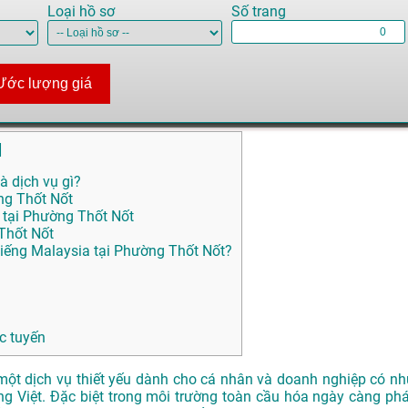
Loại hồ sơ
Số trang
Ước lượng giá
]
à dịch vụ gì?
ng Thốt Nốt
a tại Phường Thốt Nốt
Thốt Nốt
ếng Malaysia tại Phường Thốt Nốt?
c tuyến
một dịch vụ thiết yếu dành cho cá nhân và doanh nghiệp có nh
ếng Việt. Đặc biệt trong môi trường toàn cầu hóa ngày càng phá