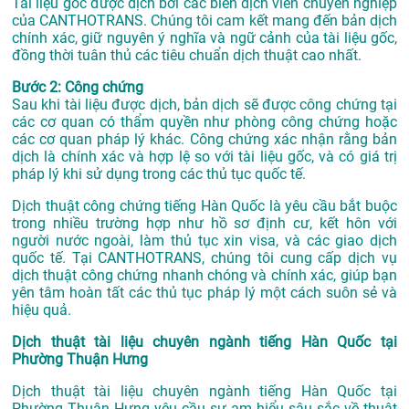
Tài liệu gốc được dịch bởi các biên dịch viên chuyên nghiệp
của CANTHOTRANS. Chúng tôi cam kết mang đến bản dịch
chính xác, giữ nguyên ý nghĩa và ngữ cảnh của tài liệu gốc,
đồng thời tuân thủ các tiêu chuẩn dịch thuật cao nhất.
Bước 2: Công chứng
Sau khi tài liệu được dịch, bản dịch sẽ được công chứng tại
các cơ quan có thẩm quyền như phòng công chứng hoặc
các cơ quan pháp lý khác. Công chứng xác nhận rằng bản
dịch là chính xác và hợp lệ so với tài liệu gốc, và có giá trị
pháp lý khi sử dụng trong các thủ tục quốc tế.
Dịch thuật công chứng tiếng Hàn Quốc là yêu cầu bắt buộc
trong nhiều trường hợp như hồ sơ định cư, kết hôn với
người nước ngoài, làm thủ tục xin visa, và các giao dịch
quốc tế. Tại CANTHOTRANS, chúng tôi cung cấp dịch vụ
dịch thuật công chứng nhanh chóng và chính xác, giúp bạn
yên tâm hoàn tất các thủ tục pháp lý một cách suôn sẻ và
hiệu quả.
Dịch thuật tài liệu chuyên ngành tiếng Hàn Quốc tại
Phường Thuận Hưng
Dịch thuật tài liệu chuyên ngành tiếng Hàn Quốc tại
Phường Thuận Hưng yêu cầu sự am hiểu sâu sắc về thuật