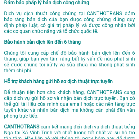
Đảm bảo pháp lý bản dịch công chứng
Dịch vụ dịch thuật công chứng tại CANTHOTRANS đảm
bảo rằng bản dịch của bạn được công chứng đúng quy
định pháp luật, có giá trị pháp lý và được công nhận bởi
các cơ quan chức năng và tổ chức quốc tế.
Bảo hành bản dịch lên đến 6 tháng
Chúng tôi cung cấp chế độ bảo hành bản dịch lên đến 6
tháng, giúp bạn yên tâm rằng bất kỳ vấn đề nào phát sinh
sẽ được chúng tôi xử lý và sửa chữa mà không phát sinh
thêm chi phí.
Hỗ trợ khách hàng gửi hồ sơ dịch thuật trực tuyến
Để thuận tiện hơn cho khách hàng, CANTHOTRANS cung
cấp dịch vụ gửi hồ sơ và nhận bản dịch trực tuyến. Bạn có
thể gửi tài liệu của mình qua email hoặc các nền tảng trực
tuyến khác và nhận bản dịch mà không cần phải đến văn
phòng trực tiếp.
CANTHOTRANS
cam kết mang đến dịch vụ dịch thuật tiếng
Nga tại Xã Vĩnh Trinh với chất lượng tốt nhất và sự hỗ trợ
tận tâm. Hãy liên hệ với chúng tôi ngay hôm nay để được