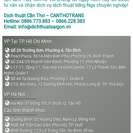
tư vấn và nhận dịch vụ dịch thuật tiếng Nga chuyên nghiệp!
Dịch thuật Cần Thơ – CANTHOTRANS
Hotline: 0886.773.883 – 0866.228.383
Email: info@dichthuatsaigon.vn
VP Tại TP. Hồ Chí Minh
Số 29 Trường Sơn, Phường 4, Tân Bình
Pearl Plaza, 561A Điện Biên Phủ, Phường 25, Bình Thạnh
Số 244/29 Huỳnh Văn Bánh, Phường 11, Phú Nhuận
L17-11, Tầng 17, Tòa nhà Vincom Center, 72 Lê Thánh Tôn, Bến
Nghé, Quận 1
Số 44 Tạ Quang Bửu, Phường 1, Quận 8
C10, Rio Vista, 72 Dương Đình Hội, Phước Long B, TP. Thủ Đức
VP Hà Nội
Hà Nội: 37 Võng Thị, P. Bưởi, Q. Tây Hồ
Các tỉnh thành khác
Quảng Bình: 02 Hoàng Diệu, Nam Lý, Đồng Hới
Huế: 44 Trần Cao Vân, Phú Hội, TP. Huế
Bình Dương: 123 Lê Trọng Tấn, An Bình, Dĩ An