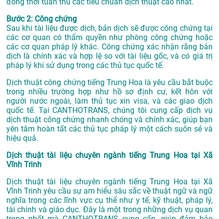
đồng thời tuân thủ các tiêu chuẩn dịch thuật cao nhất.
Bước 2: Công chứng
Sau khi tài liệu được dịch, bản dịch sẽ được công chứng tại
các cơ quan có thẩm quyền như phòng công chứng hoặc
các cơ quan pháp lý khác. Công chứng xác nhận rằng bản
dịch là chính xác và hợp lệ so với tài liệu gốc, và có giá trị
pháp lý khi sử dụng trong các thủ tục quốc tế.
Dịch thuật công chứng tiếng Trung Hoa là yêu cầu bắt buộc
trong nhiều trường hợp như hồ sơ định cư, kết hôn với
người nước ngoài, làm thủ tục xin visa, và các giao dịch
quốc tế. Tại CANTHOTRANS, chúng tôi cung cấp dịch vụ
dịch thuật công chứng nhanh chóng và chính xác, giúp bạn
yên tâm hoàn tất các thủ tục pháp lý một cách suôn sẻ và
hiệu quả.
Dịch thuật tài liệu chuyên ngành tiếng Trung Hoa tại Xã
Vĩnh Trinh
Dịch thuật tài liệu chuyên ngành tiếng Trung Hoa tại Xã
Vĩnh Trinh yêu cầu sự am hiểu sâu sắc về thuật ngữ và ngữ
nghĩa trong các lĩnh vực cụ thể như y tế, kỹ thuật, pháp lý,
tài chính và giáo dục. Đây là một trong những dịch vụ quan
trọng nhất mà CANTHOTRANS cung cấp, giúp đảm bảo