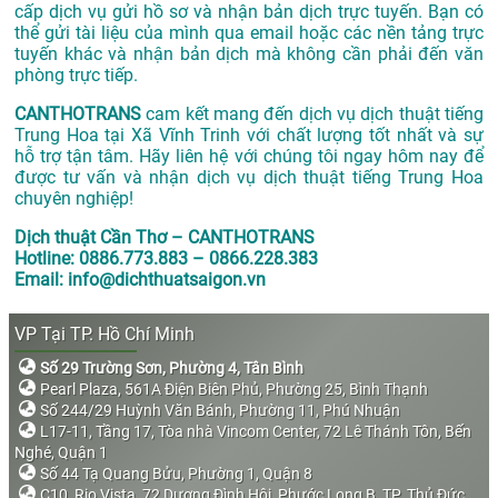
cấp dịch vụ gửi hồ sơ và nhận bản dịch trực tuyến. Bạn có
thể gửi tài liệu của mình qua email hoặc các nền tảng trực
tuyến khác và nhận bản dịch mà không cần phải đến văn
phòng trực tiếp.
CANTHOTRANS
cam kết mang đến dịch vụ dịch thuật tiếng
Trung Hoa tại Xã Vĩnh Trinh với chất lượng tốt nhất và sự
hỗ trợ tận tâm. Hãy liên hệ với chúng tôi ngay hôm nay để
được tư vấn và nhận dịch vụ dịch thuật tiếng Trung Hoa
chuyên nghiệp!
Dịch thuật Cần Thơ – CANTHOTRANS
Hotline: 0886.773.883 – 0866.228.383
Email: info@dichthuatsaigon.vn
VP Tại TP. Hồ Chí Minh
Số 29 Trường Sơn, Phường 4, Tân Bình
Pearl Plaza, 561A Điện Biên Phủ, Phường 25, Bình Thạnh
Số 244/29 Huỳnh Văn Bánh, Phường 11, Phú Nhuận
L17-11, Tầng 17, Tòa nhà Vincom Center, 72 Lê Thánh Tôn, Bến
Nghé, Quận 1
Số 44 Tạ Quang Bửu, Phường 1, Quận 8
C10, Rio Vista, 72 Dương Đình Hội, Phước Long B, TP. Thủ Đức