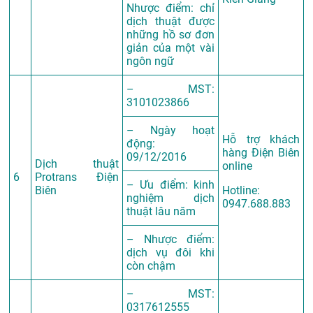
Nhược điểm: chỉ
dịch thuật được
những hồ sơ đơn
giản của một vài
ngôn ngữ
– MST:
3101023866
– Ngày hoạt
Hỗ trợ khách
động:
hàng Điện Biên
09/12/2016
Dịch thuật
online
6
Protrans Điện
– Ưu điểm: kinh
Biên
Hotline:
nghiệm dịch
0947.688.883
thuật lâu năm
– Nhược điểm:
dịch vụ đôi khi
còn chậm
– MST:
0317612555