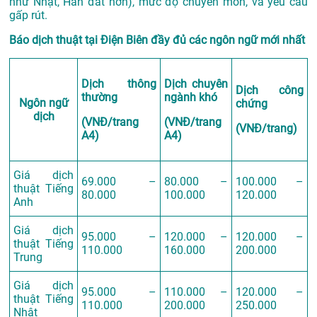
như Nhật, Hàn đắt hơn), mức độ chuyên môn, và yêu cầu
gấp rút.
Báo dịch thuật tại Điện Biên đầy đủ các ngôn ngữ mới nhất
Dịch thông
Dịch chuyên
Dịch công
thường
ngành khó
Ngôn ngữ
chứng
dịch
(VNĐ/trang
(VNĐ/trang
(VNĐ/trang)
A4)
A4)
Giá dịch
69.000 –
80.000 –
100.000 –
thuật Tiếng
80.000
100.000
120.000
Anh
Giá dịch
95.000 –
120.000 –
120.000 –
thuật Tiếng
110.000
160.000
200.000
Trung
Giá dịch
95.000 –
110.000 –
120.000 –
thuật Tiếng
110.000
200.000
250.000
Nhật