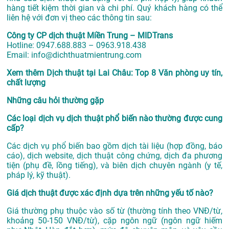
hàng tiết kiệm thời gian và chi phí. Quý khách hàng có thể
liên hệ với đơn vị theo các thông tin sau:
Công ty CP dịch thuật Miền Trung – MIDTrans
Hotline: 0947.688.883 – 0963.918.438
Email: info@dichthuatmientrung.com
Xem thêm
Dịch thuật tại Lai Châu: Top 8 Văn phòng uy tín,
chất lượng
Những câu hỏi thường gặp
Các loại dịch vụ dịch thuật phổ biến nào thường được cung
cấp?
Các dịch vụ phổ biến bao gồm dịch tài liệu (hợp đồng, báo
cáo), dịch website, dịch thuật công chứng, dịch đa phương
tiện (phụ đề, lồng tiếng), và biên dịch chuyên ngành (y tế,
pháp lý, kỹ thuật).
Giá dịch thuật được xác định dựa trên những yếu tố nào?
Giá thường phụ thuộc vào số từ (thường tính theo VNĐ/từ,
khoảng 50-150 VNĐ/từ), cặp ngôn ngữ (ngôn ngữ hiếm