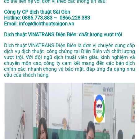
có thể liên hệ với đơn vị theo các thông tin sau:
Công ty CP dịch thuật Sài Gòn
Hotline: 0886.773.883 – 0866.228.383
Email: info@dichthuatsaigon.vn
Dịch thuật VINATRANS Điện Biên: chất lượng vượt trội
Dịch thuật VINATRANS Điện Biên là đơn vị chuyên cung cấp
dịch vụ dịch thuật công chứng tại Điện Biên với chất lượng
vượt trội. Với đội ngũ dịch thuật viên giàu kinh nghiệm và
chuyên môn cao, công ty cam kết mang đến các bản dịch
chính xác, nhanh chóng và bảo mật, đáp ứng đa dạng nhu
cầu của khách hàng.