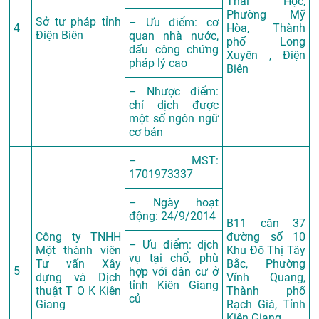
Thái Học,
Phường Mỹ
Sở tư pháp tỉnh
– Ưu điểm: cơ
4
Hòa, Thành
Điện Biên
quan nhà nước,
phố Long
dấu công chứng
Xuyên , Điện
pháp lý cao
Biên
– Nhược điểm:
chỉ dịch được
một số ngôn ngữ
cơ bản
– MST:
1701973337
– Ngày hoạt
động: 24/9/2014
B11 căn 37
Công ty TNHH
đường số 10
– Ưu điểm: dịch
Một thành viên
Khu Đô Thị Tây
vụ tại chổ, phù
Tư vấn Xây
Bắc, Phường
5
hợp với dân cư ở
dựng và Dịch
Vĩnh Quang,
tỉnh Kiên Giang
thuật T O K Kiên
Thành phố
củ
Giang
Rạch Giá, Tỉnh
Kiên Giang