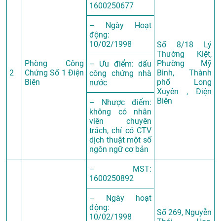
1600250677
– Ngày Hoạt
động:
10/02/1998
Số 8/18 Lý
Thường Kiệt,
Phòng Công
Phường Mỹ
– Ưu điểm: dấu
2
Chứng Số 1 Điện
Bình, Thành
công chứng nhà
Biên
phố Long
nước
Xuyên , Điện
Biên
– Nhược điểm:
không có nhân
viên chuyên
trách, chỉ có CTV
dịch thuật một số
ngôn ngữ cơ bản
– MST:
1600250892
– Ngày hoạt
động:
Số 269, Nguyễn
10/02/1998