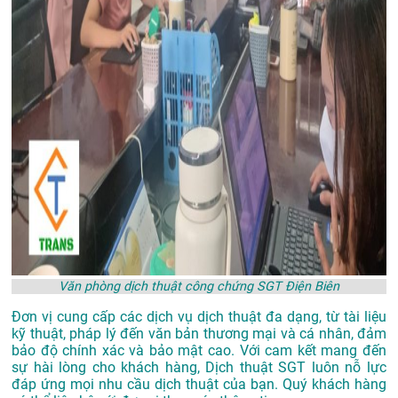
Văn phòng dịch thuật công chứng SGT Điện Biên
Đơn vị cung cấp các dịch vụ dịch thuật đa dạng, từ tài liệu
kỹ thuật, pháp lý đến văn bản thương mại và cá nhân, đảm
bảo độ chính xác và bảo mật cao. Với cam kết mang đến
sự hài lòng cho khách hàng, Dịch thuật SGT luôn nỗ lực
đáp ứng mọi nhu cầu dịch thuật của bạn. Quý khách hàng