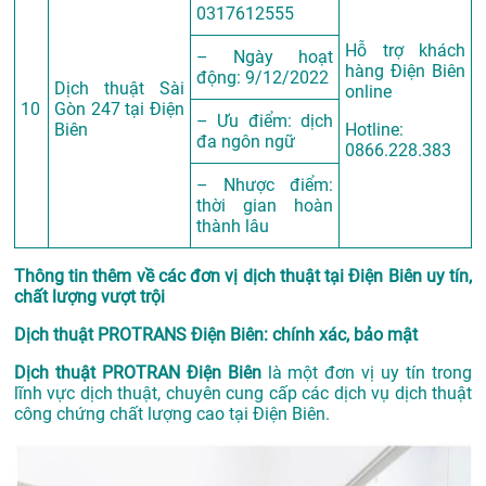
0317612555
Hỗ trợ khách
– Ngày hoạt
hàng Điện Biên
động: 9/12/2022
Dịch thuật Sài
online
10
Gòn 247 tại Điện
– Ưu điểm: dịch
Biên
Hotline:
đa ngôn ngữ
0866.228.383
– Nhược điểm:
thời gian hoàn
thành lâu
Thông tin thêm về các đơn vị dịch thuật tại Điện Biên uy tín,
chất lượng vượt trội
Dịch thuật PROTRANS Điện Biên: chính xác, bảo mật
Dịch thuật PROTRAN Điện Biên
là một đơn vị uy tín trong
lĩnh vực dịch thuật, chuyên cung cấp các dịch vụ dịch thuật
công chứng chất lượng cao tại Điện Biên.