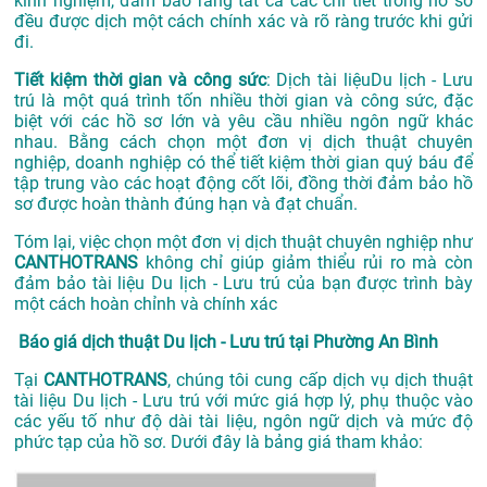
kinh nghiệm, đảm bảo rằng tất cả các chi tiết trong hồ sơ
đều được dịch một cách chính xác và rõ ràng trước khi gửi
đi.
Tiết kiệm thời gian và công sức
: Dịch tài liệuDu lịch - Lưu
trú là một quá trình tốn nhiều thời gian và công sức, đặc
biệt với các hồ sơ lớn và yêu cầu nhiều ngôn ngữ khác
nhau. Bằng cách chọn một đơn vị dịch thuật chuyên
nghiệp, doanh nghiệp có thể tiết kiệm thời gian quý báu để
tập trung vào các hoạt động cốt lõi, đồng thời đảm bảo hồ
sơ được hoàn thành đúng hạn và đạt chuẩn.
Tóm lại, việc chọn một đơn vị dịch thuật chuyên nghiệp như
CANTHOTRANS
không chỉ giúp giảm thiểu rủi ro mà còn
đảm bảo tài liệu Du lịch - Lưu trú của bạn được trình bày
một cách hoàn chỉnh và chính xác
Báo giá dịch thuật Du lịch - Lưu trú tại Phường An Bình
Tại
CANTHOTRANS
, chúng tôi cung cấp dịch vụ dịch thuật
tài liệu Du lịch - Lưu trú với mức giá hợp lý, phụ thuộc vào
các yếu tố như độ dài tài liệu, ngôn ngữ dịch và mức độ
phức tạp của hồ sơ. Dưới đây là bảng giá tham khảo: