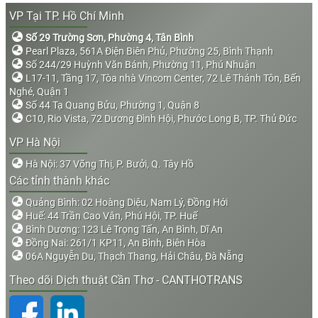
VP Tại TP. Hồ Chí Minh
Số 29 Trường Sơn, Phường 4, Tân Bình
Pearl Plaza, 561A Điện Biên Phủ, Phường 25, Bình Thạnh
Số 244/29 Huỳnh Văn Bánh, Phường 11, Phú Nhuận
L17-11, Tầng 17, Tòa nhà Vincom Center, 72 Lê Thánh Tôn, Bến
Nghé, Quận 1
Số 44 Tạ Quang Bửu, Phường 1, Quận 8
C10, Rio Vista, 72 Dương Đình Hội, Phước Long B, TP. Thủ Đức
VP Hà Nội
Hà Nội: 37 Võng Thị, P. Bưởi, Q. Tây Hồ
Các tỉnh thành khác
Quảng Bình: 02 Hoàng Diệu, Nam Lý, Đồng Hới
Huế: 44 Trần Cao Vân, Phú Hội, TP. Huế
Bình Dương: 123 Lê Trọng Tấn, An Bình, Dĩ An
Đồng Nai: 261/1 KP11, An Bình, Biên Hòa
06A Nguyễn Du, Thạch Thang, Hải Châu, Đà Nẵng
Theo dõi Dịch thuật Cần Thơ - CANTHOTRANS