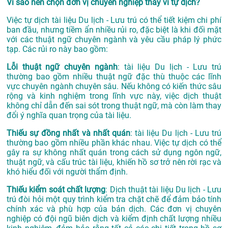
Vì sao nên chọn đơn vị chuyên nghiệp thay vì tự dịch?
Việc tự dịch tài liệu Du lịch - Lưu trú có thể tiết kiệm chi phí
ban đầu, nhưng tiềm ẩn nhiều rủi ro, đặc biệt là khi đối mặt
với các thuật ngữ chuyên ngành và yêu cầu pháp lý phức
tạp. Các rủi ro này bao gồm:
Lỗi thuật ngữ chuyên ngành
: tài liệu Du lịch - Lưu trú
thường bao gồm nhiều thuật ngữ đặc thù thuộc các lĩnh
vực chuyên ngành chuyên sâu. Nếu không có kiến thức sâu
rộng và kinh nghiệm trong lĩnh vực này, việc dịch thuật
không chỉ dẫn đến sai sót trong thuật ngữ, mà còn làm thay
đổi ý nghĩa quan trọng của tài liệu.
Thiếu sự đồng nhất và nhất quán
: tài liệu Du lịch - Lưu trú
thường bao gồm nhiều phần khác nhau. Việc tự dịch có thể
gây ra sự không nhất quán trong cách sử dụng ngôn ngữ,
thuật ngữ, và cấu trúc tài liệu, khiến hồ sơ trở nên rời rạc và
khó hiểu đối với người thẩm định.
Thiếu kiểm soát chất lượng
: Dịch thuật tài liệu Du lịch - Lưu
trú đòi hỏi một quy trình kiểm tra chặt chẽ để đảm bảo tính
chính xác và phù hợp của bản dịch. Các đơn vị chuyên
nghiệp có đội ngũ biên dịch và kiểm định chất lượng nhiều