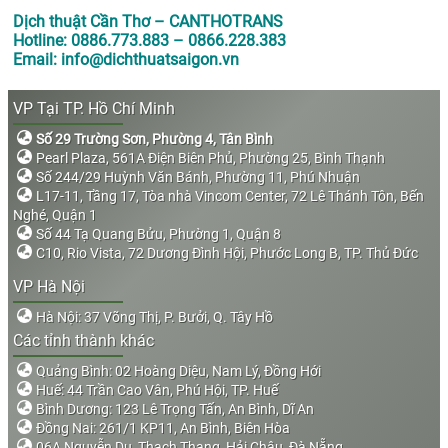
Dịch thuật Cần Thơ – CANTHOTRANS
Hotline: 0886.773.883 – 0866.228.383
Email: info@dichthuatsaigon.vn
VP Tại TP. Hồ Chí Minh
Số 29 Trường Sơn, Phường 4, Tân Bình
Pearl Plaza, 561A Điện Biên Phủ, Phường 25, Bình Thạnh
Số 244/29 Huỳnh Văn Bánh, Phường 11, Phú Nhuận
L17-11, Tầng 17, Tòa nhà Vincom Center, 72 Lê Thánh Tôn, Bến
Nghé, Quận 1
Số 44 Tạ Quang Bửu, Phường 1, Quận 8
C10, Rio Vista, 72 Dương Đình Hội, Phước Long B, TP. Thủ Đức
VP Hà Nội
Hà Nội: 37 Võng Thị, P. Bưởi, Q. Tây Hồ
Các tỉnh thành khác
Quảng Bình: 02 Hoàng Diệu, Nam Lý, Đồng Hới
Huế: 44 Trần Cao Vân, Phú Hội, TP. Huế
Bình Dương: 123 Lê Trọng Tấn, An Bình, Dĩ An
Đồng Nai: 261/1 KP11, An Bình, Biên Hòa
06A Nguyễn Du, Thạch Thang, Hải Châu, Đà Nẵng