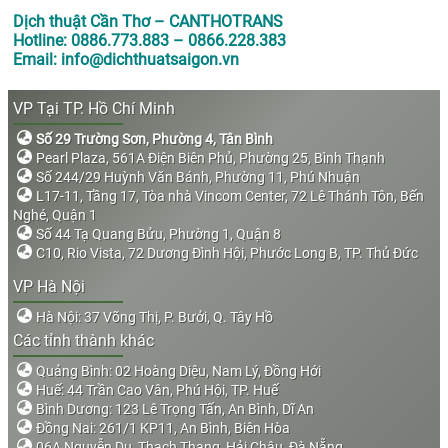
Dịch thuật Cần Thơ – CANTHOTRANS
Hotline: 0886.773.883 – 0866.228.383
Email: info@dichthuatsaigon.vn
VP Tại TP. Hồ Chí Minh
Số 29 Trường Sơn, Phường 4, Tân Bình
Pearl Plaza, 561A Điện Biên Phủ, Phường 25, Bình Thạnh
Số 244/29 Huỳnh Văn Bánh, Phường 11, Phú Nhuận
L17-11, Tầng 17, Tòa nhà Vincom Center, 72 Lê Thánh Tôn, Bến
Nghé, Quận 1
Số 44 Tạ Quang Bửu, Phường 1, Quận 8
C10, Rio Vista, 72 Dương Đình Hội, Phước Long B, TP. Thủ Đức
VP Hà Nội
Hà Nội: 37 Võng Thị, P. Bưởi, Q. Tây Hồ
Các tỉnh thành khác
Quảng Bình: 02 Hoàng Diệu, Nam Lý, Đồng Hới
Huế: 44 Trần Cao Vân, Phú Hội, TP. Huế
Bình Dương: 123 Lê Trọng Tấn, An Bình, Dĩ An
Đồng Nai: 261/1 KP11, An Bình, Biên Hòa
06A Nguyễn Du, Thạch Thang, Hải Châu, Đà Nẵng