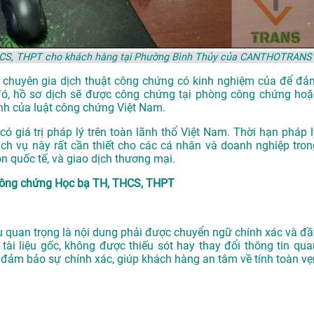
THCS, THPT cho khách hàng tại Phường Bình Thủy của CANTHOTRANS
ác chuyên gia dịch thuật công chứng có kinh nghiệm của để đả
đó, hồ sơ dịch sẽ được công chứng tại phòng công chứng hoặ
nh của luật công chứng Việt Nam.
 giá trị pháp lý trên toàn lãnh thổ Việt Nam. Thời hạn pháp l
ịch vụ này rất cần thiết cho các cá nhân và doanh nghiệp tron
ôn quốc tế, và giao dịch thương mại.
t công chứng Học bạ TH, THCS, THPT
u quan trọng là nội dung phải được chuyển ngữ chính xác và đầ
ài liệu gốc, không được thiếu sót hay thay đổi thông tin qua
đảm bảo sự chính xác, giúp khách hàng an tâm về tính toàn vẹ