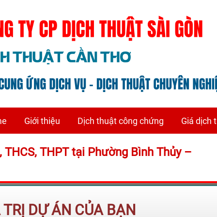
me
Giới thiệu
Dịch thuật công chứng
Giá dịch 
, THCS, THPT tại Phường Bình Thủy –
Á TRỊ DỰ ÁN CỦA BẠN