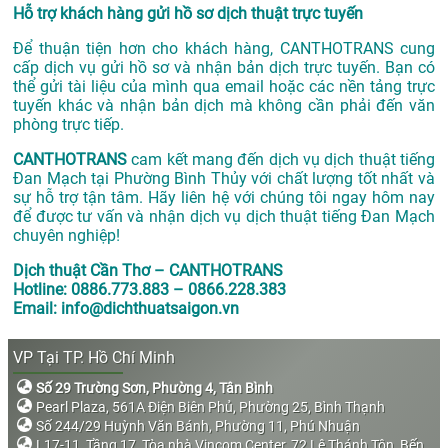
Hỗ trợ khách hàng gửi hồ sơ dịch thuật trực tuyến
Để thuận tiện hơn cho khách hàng, CANTHOTRANS cung
cấp dịch vụ gửi hồ sơ và nhận bản dịch trực tuyến. Bạn có
thể gửi tài liệu của mình qua email hoặc các nền tảng trực
tuyến khác và nhận bản dịch mà không cần phải đến văn
phòng trực tiếp.
CANTHOTRANS
cam kết mang đến dịch vụ dịch thuật tiếng
Đan Mạch tại Phường Bình Thủy với chất lượng tốt nhất và
sự hỗ trợ tận tâm. Hãy liên hệ với chúng tôi ngay hôm nay
để được tư vấn và nhận dịch vụ dịch thuật tiếng Đan Mạch
chuyên nghiệp!
Dịch thuật Cần Thơ – CANTHOTRANS
Hotline: 0886.773.883 – 0866.228.383
Email: info@dichthuatsaigon.vn
VP Tại TP. Hồ Chí Minh
Số 29 Trường Sơn, Phường 4, Tân Bình
Pearl Plaza, 561A Điện Biên Phủ, Phường 25, Bình Thạnh
Số 244/29 Huỳnh Văn Bánh, Phường 11, Phú Nhuận
L17-11, Tầng 17, Tòa nhà Vincom Center, 72 Lê Thánh Tôn, Bến