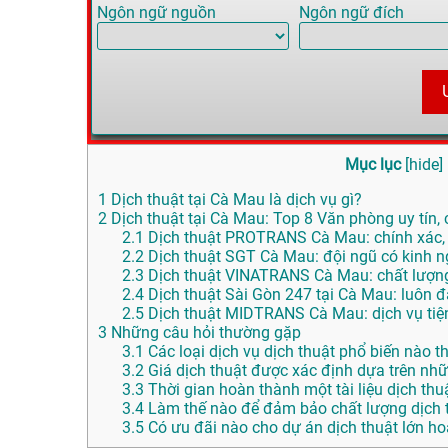
Ngôn ngữ nguồn
Ngôn ngữ đích
Mục lục
[
hide
]
1
Dịch thuật tại Cà Mau là dịch vụ gì?
2
Dịch thuật tại Cà Mau: Top 8 Văn phòng uy tín, 
2.1
Dịch thuật PROTRANS Cà Mau: chính xác,
2.2
Dịch thuật SGT Cà Mau: đội ngũ có kinh 
2.3
Dịch thuật VINATRANS Cà Mau: chất lượng 
2.4
Dịch thuật Sài Gòn 247 tại Cà Mau: luôn đ
2.5
Dịch thuật MIDTRANS Cà Mau: dịch vụ tiện 
3
Những câu hỏi thường gặp
3.1
Các loại dịch vụ dịch thuật phổ biến nào
3.2
Giá dịch thuật được xác định dựa trên nh
3.3
Thời gian hoàn thành một tài liệu dịch thuậ
3.4
Làm thế nào để đảm bảo chất lượng dịch t
3.5
Có ưu đãi nào cho dự án dịch thuật lớn ho