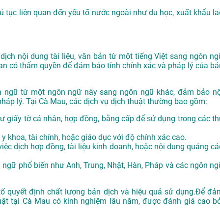
thủ tục liên quan đến yếu tố nước ngoài như du học, xuất khẩu la
dịch nội dung tài liệu, văn bản từ một tiếng Việt sang ngôn ng
an có thẩm quyền để đảm bảo tính chính xác và pháp lý của bả
ôn ngữ từ một ngôn ngữ này sang ngôn ngữ khác, đảm bảo nộ
háp lý. Tại Cà Mau, các dịch vụ dịch thuật thường bao gồm:
như giấy tờ cá nhân, hợp đồng, bằng cấp để sử dụng trong các th
t, y khoa, tài chính, hoặc giáo dục với độ chính xác cao.
việc dịch hợp đồng, tài liệu kinh doanh, hoặc nội dung quảng cá
n ngữ phổ biến như Anh, Trung, Nhật, Hàn, Pháp và các ngôn ng
u tố quyết định chất lượng bản dịch và hiệu quả sử dụng.Để đả
huật tại Cà Mau có kinh nghiệm lâu năm, được đánh giá cao bở