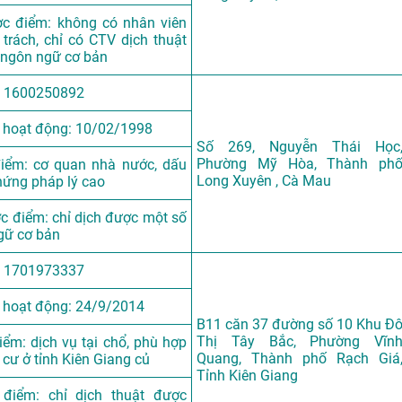
c điểm: không có nhân viên
trách, chỉ có CTV dịch thuật
 ngôn ngữ cơ bản
 1600250892
 hoạt động: 10/02/1998
Số 269, Nguyễn Thái Học
Phường Mỹ Hòa, Thành ph
iểm: cơ quan nhà nước, dấu
Long Xuyên , Cà Mau
hứng pháp lý cao
c điểm: chỉ dịch được một số
gữ cơ bản
 1701973337
 hoạt động: 24/9/2014
B11 căn 37 đường số 10 Khu Đ
Thị Tây Bắc, Phường Vĩn
ểm: dịch vụ tại chổ, phù hợp
Quang, Thành phố Rạch Giá
 cư ở tỉnh Kiên Giang củ
Tỉnh Kiên Giang
điểm: chỉ dịch thuật được