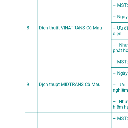
– MST:
– Ngày
8
Dịch thuật VINATRANS Cà Mau
– Ưu đi
diện
– Nhượ
phát hồ
– MST:
– Ngày
9
Dịch thuật MIDTRANS Cà Mau
– Ưu 
nghiệm
– Nhượ
hiếm h
– MST: