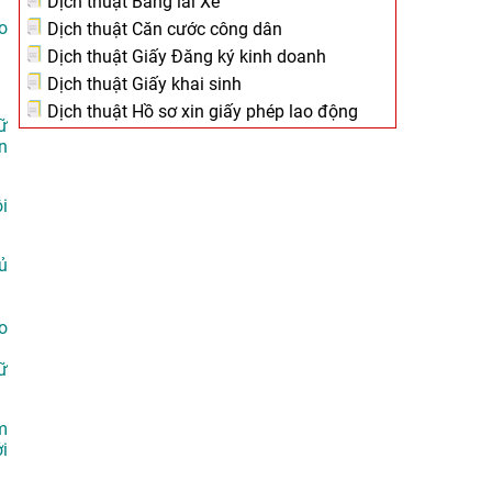
Dịch thuật Bằng lái Xe
o
Dịch thuật Căn cước công dân
Dịch thuật Giấy Đăng ký kinh doanh
Dịch thuật Giấy khai sinh
Dịch thuật Hồ sơ xin giấy phép lao động
ữ
n
i
ủ
o
ữ
m
i