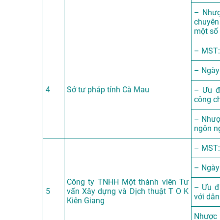
– Nhượ
chuyên 
một số
– MST:
– Ngày
4
Sở tư pháp tỉnh Cà Mau
– Ưu đ
công c
– Nhượ
ngôn n
– MST:
– Ngày
Công ty TNHH Một thành viên Tư
– Ưu đi
5
vấn Xây dựng và Dịch thuật T O K
với dân
Kiên Giang
Nhược 