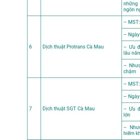
những 
ngôn n
– MST:
– Ngày
6
Dịch thuật Protrans Cà Mau
– Ưu đ
lâu nă
– Nhượ
chậm
– MST:
– Ngày
7
Dịch thuật SGT Cà Mau
– Ưu đ
lớn
– Như
hiếm k