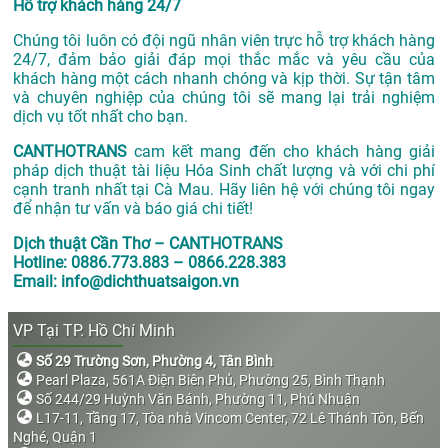
Hỗ trợ khách hàng 24/7
Chúng tôi luôn có đội ngũ nhân viên trực hỗ trợ khách hàng
24/7, đảm bảo giải đáp mọi thắc mắc và yêu cầu của
khách hàng một cách nhanh chóng và kịp thời. Sự tận tâm
và chuyên nghiệp của chúng tôi sẽ mang lại trải nghiệm
dịch vụ tốt nhất cho bạn.
CANTHOTRANS
cam kết mang đến cho khách hàng giải
pháp dịch thuật tài liệu Hóa Sinh chất lượng và với chi phí
cạnh tranh nhất tại Cà Mau. Hãy liên hệ với chúng tôi ngay
để nhận tư vấn và báo giá chi tiết!
Dịch thuật Cần Thơ – CANTHOTRANS
Hotline: 0886.773.883 – 0866.228.383
Email: info@dichthuatsaigon.vn
VP Tại TP. Hồ Chí Minh
Số 29 Trường Sơn, Phường 4, Tân Bình
Pearl Plaza, 561A Điện Biên Phủ, Phường 25, Bình Thạnh
Số 244/29 Huỳnh Văn Bánh, Phường 11, Phú Nhuận
L17-11, Tầng 17, Tòa nhà Vincom Center, 72 Lê Thánh Tôn, Bến
Nghé, Quận 1