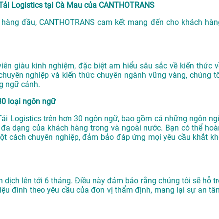
ận Tải Logistics tại Cà Mau của CANTHOTRANS
hàng đầu, CANTHOTRANS cam kết mang đến cho khách hàn
n giàu kinh nghiệm, đặc biệt am hiểu sâu sắc về kiến thức v
chuyên nghiệp và kiến thức chuyên ngành vững vàng, chúng tô
g ngữ cảnh.
 30 loại ngôn ngữ
n Tải Logistics trên hơn 30 ngôn ngữ, bao gồm cả những ngôn ng
 đa dạng của khách hàng trong và ngoài nước. Bạn có thể hoà
một cách chuyên nghiệp, đảm bảo đáp ứng mọi yêu cầu khắt kh
ch lên tới 6 tháng. Điều này đảm bảo rằng chúng tôi sẽ hỗ tr
iệu đính theo yêu cầu của đơn vị thẩm định, mang lại sự an tâ