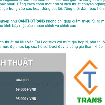
khác nhau. Bằng cách chọn một đơn vị dịch thuật chuyên nghiệp
ể tập trung vào các hoạt động cốt lõi, đồng thời đảm bảo hồ s
 nghiệp như
CANTHOTRANS
không chỉ giúp giảm thiểu rủi ro m
ợc trình bày một cách hoàn chỉnh và chính xác
ch thuật tài liệu Vận Tải Logistics với mức giá hợp lý, phụ thuộ
 và mức độ phức tạp của hồ sơ. Dưới đây là bảng giá tham khảo: