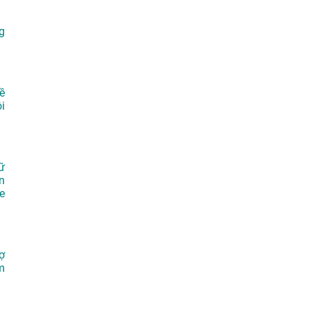
g
ề
i
ữ
n
e
ợ
m