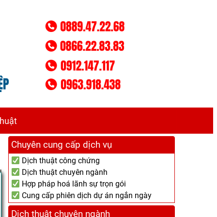
thuật
Chuyên cung cấp dịch vụ
Dịch thuật công chứng
Dịch thuật chuyên ngành
Hợp pháp hoá lãnh sự trọn gói
Cung cấp phiên dịch dự án ngắn ngày
Dịch thuật chuyên ngành