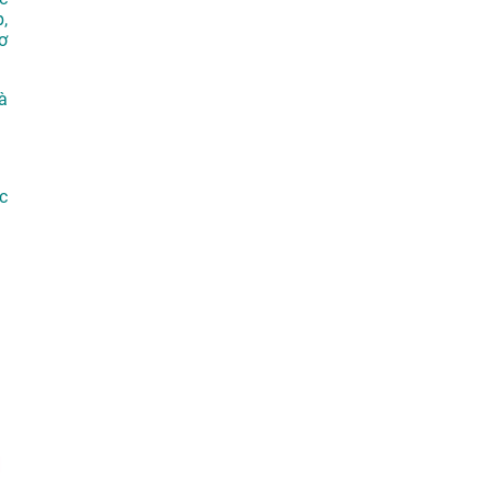
,
ơ
à
c