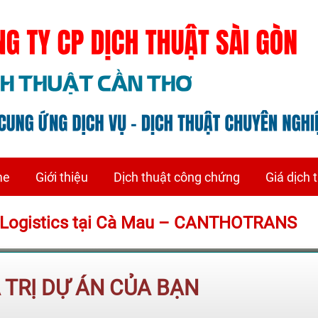
me
Giới thiệu
Dịch thuật công chứng
Giá dịch 
Tải Logistics tại Cà Mau – CANTHOTRANS
Á TRỊ DỰ ÁN CỦA BẠN