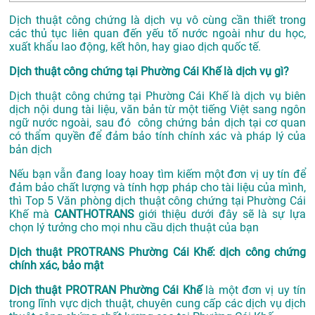
Dịch thuật công chứng là dịch vụ vô cùng cần thiết trong
các thủ tục liên quan đến yếu tố nước ngoài như du học,
xuất khẩu lao động, kết hôn, hay giao dịch quốc tế.
Dịch thuật công chứng tại Phường Cái Khế là dịch vụ gì?
Dịch thuật công chứng tại Phường Cái Khế là dịch vụ biên
dịch nội dung tài liệu, văn bản từ một tiếng Việt sang ngôn
ngữ nước ngoài, sau đó công chứng bản dịch tại cơ quan
có thẩm quyền để đảm bảo tính chính xác và pháp lý của
bản dịch
Nếu bạn vẫn đang loay hoay tìm kiếm một đơn vị uy tín để
đảm bảo chất lượng và tính hợp pháp cho tài liệu của mình,
thì Top 5 Văn phòng dịch thuật công chứng tại Phường Cái
Khế mà
CANTHOTRANS
giới thiệu dưới đây sẽ là sự lựa
chọn lý tưởng cho mọi nhu cầu dịch thuật của bạn
Dịch thuật PROTRANS Phường Cái Khế: dịch công chứng
chính xác, bảo mật
Dịch thuật PROTRAN Phường Cái Khế
là một đơn vị uy tín
trong lĩnh vực dịch thuật, chuyên cung cấp các dịch vụ dịch