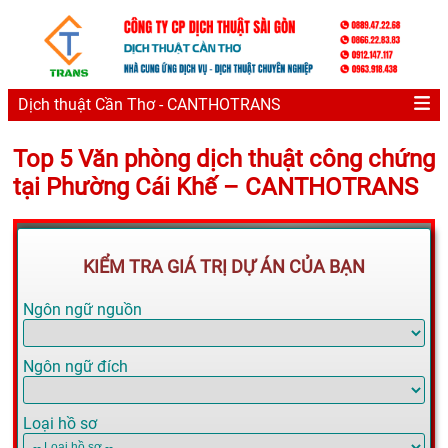
Dịch thuật Cần Thơ - CANTHOTRANS
Top 5 Văn phòng dịch thuật công chứng
tại Phường Cái Khế – CANTHOTRANS
KIỂM TRA GIÁ TRỊ DỰ ÁN CỦA BẠN
Ngôn ngữ nguồn
Ngôn ngữ đích
Loại hồ sơ