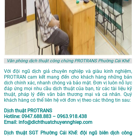
Văn phòng dịch thuật công chứng PROTRANS Phường Cái Khế
Với đội ngũ dịch giả chuyên nghiệp và giàu kinh nghiệm,
PROTRAN cam kết mang đến cho khách hàng những bản
dịch chính xác, nhanh chóng và bảo mật. Đơn vị luôn nỗ lực
đáp ứng mọi nhu cầu dịch thuật của bạn, từ các tài liệu kỹ
thuật, pháp lý đến văn bản thương mại và cá nhân. Quý
khách hàng có thể liên hệ với đơn vị theo các thông tin sau:
Dịch thuật PROTRANS
Hotline: 0947.688.883 – 0963.918.438
Email: info@dichthuatchuyennghiep.com
Dịch thuật SGT Phường Cái Khế: đội ngũ biên dịch công