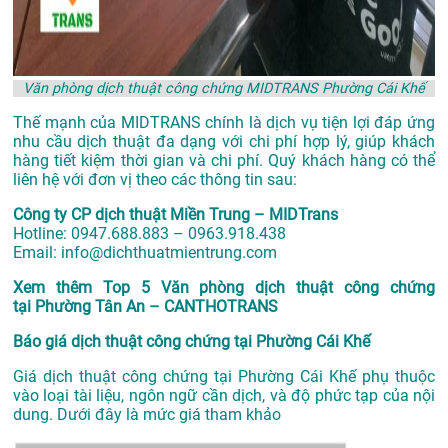
Văn phòng dịch thuật công chứng MIDTRANS Phường Cái Khế
Thế mạnh của MIDTRANS chính là dịch vụ tiện lợi đáp ứng
nhu cầu dịch thuật đa dạng với chi phí hợp lý, giúp khách
hàng tiết kiệm thời gian và chi phí. Quý khách hàng có thể
liên hệ với đơn vị theo các thông tin sau:
Công ty CP dịch thuật Miền Trung – MIDTrans
Hotline: 0947.688.883 – 0963.918.438
Email: info@dichthuatmientrung.com
Xem thêm
Top 5 Văn phòng dịch thuật công chứng
tại Phường Tân An – CANTHOTRANS
Báo giá dịch thuật công chứng tại Phường Cái Khế
Giá dịch thuật công chứng tại Phường Cái Khế phụ thuộc
vào loại tài liệu, ngôn ngữ cần dịch, và độ phức tạp của nội
dung. Dưới đây là mức giá tham khảo