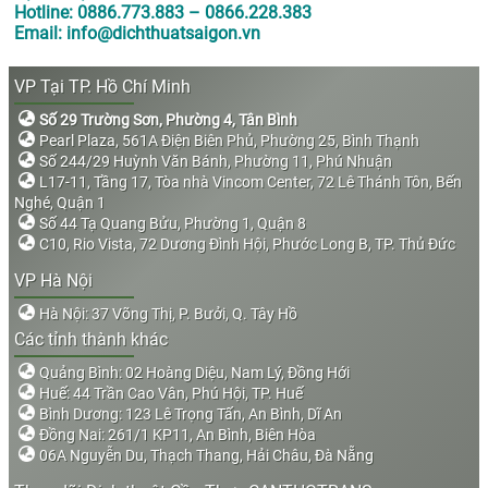
Hotline: 0886.773.883 – 0866.228.383
Email: info@dichthuatsaigon.vn
VP Tại TP. Hồ Chí Minh
Số 29 Trường Sơn, Phường 4, Tân Bình
Pearl Plaza, 561A Điện Biên Phủ, Phường 25, Bình Thạnh
Số 244/29 Huỳnh Văn Bánh, Phường 11, Phú Nhuận
L17-11, Tầng 17, Tòa nhà Vincom Center, 72 Lê Thánh Tôn, Bến
Nghé, Quận 1
Số 44 Tạ Quang Bửu, Phường 1, Quận 8
C10, Rio Vista, 72 Dương Đình Hội, Phước Long B, TP. Thủ Đức
VP Hà Nội
Hà Nội: 37 Võng Thị, P. Bưởi, Q. Tây Hồ
Các tỉnh thành khác
Quảng Bình: 02 Hoàng Diệu, Nam Lý, Đồng Hới
Huế: 44 Trần Cao Vân, Phú Hội, TP. Huế
Bình Dương: 123 Lê Trọng Tấn, An Bình, Dĩ An
Đồng Nai: 261/1 KP11, An Bình, Biên Hòa
06A Nguyễn Du, Thạch Thang, Hải Châu, Đà Nẵng