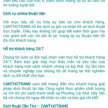
theo yêu cầu của đơn vị thẩm định, mang lại sự an tâm và
tin tưởng tuyệt đối.
Dịch vụ online thuận tiện
Với mục tiêu tối ưu hóa sự tiện lợi cho khách hàng,
CANTHOTRANS hỗ trợ dịch vụ gửi và nhận hồ sơ dịch thuật
trực tuyến. Điều này không chỉ giúp tiết kiệm thời gian mà
còn giảm bớt các chi phí đi lại, mang lại sự thuận tiện tối
đa cho khách hàng.
Hỗ trợ khách hàng 24/7
Chúng tôi luôn có đội ngũ nhân viên trực hỗ trợ khách hàng
24/7, đảm bảo giải đáp mọi thắc mắc và yêu cầu của
khách hàng một cách nhanh chóng và kịp thời. Sự tận tâm
và chuyên nghiệp của chúng tôi sẽ mang lại trải nghiệm
dịch vụ tốt nhất cho bạn.
CANTHOTRANS
cam kết mang đến cho khách hàng giải
pháp dịch thuật tài liệu Công nghệ thực phẩm chất lượng
và với chi phí cạnh tranh nhất tại Phường Cái Khế. Hãy liên
hệ với chúng tôi ngay để nhận tư vấn và báo giá chi tiết!
Dịch thuật Cần Thơ – CANTHOTRANS