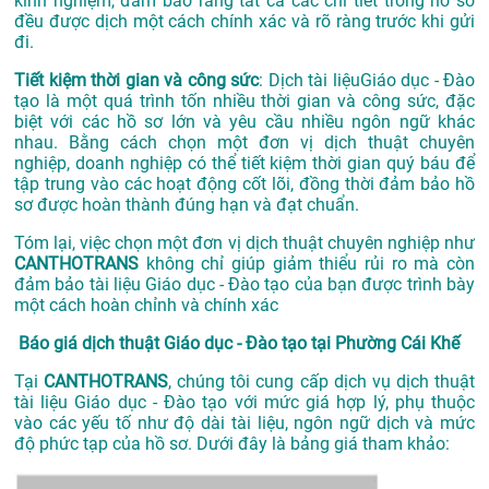
kinh nghiệm, đảm bảo rằng tất cả các chi tiết trong hồ sơ
đều được dịch một cách chính xác và rõ ràng trước khi gửi
đi.
Tiết kiệm thời gian và công sức
: Dịch tài liệuGiáo dục - Đào
tạo là một quá trình tốn nhiều thời gian và công sức, đặc
biệt với các hồ sơ lớn và yêu cầu nhiều ngôn ngữ khác
nhau. Bằng cách chọn một đơn vị dịch thuật chuyên
nghiệp, doanh nghiệp có thể tiết kiệm thời gian quý báu để
tập trung vào các hoạt động cốt lõi, đồng thời đảm bảo hồ
sơ được hoàn thành đúng hạn và đạt chuẩn.
Tóm lại, việc chọn một đơn vị dịch thuật chuyên nghiệp như
CANTHOTRANS
không chỉ giúp giảm thiểu rủi ro mà còn
đảm bảo tài liệu Giáo dục - Đào tạo của bạn được trình bày
một cách hoàn chỉnh và chính xác
Báo giá dịch thuật Giáo dục - Đào tạo tại Phường Cái Khế
Tại
CANTHOTRANS
, chúng tôi cung cấp dịch vụ dịch thuật
tài liệu Giáo dục - Đào tạo với mức giá hợp lý, phụ thuộc
vào các yếu tố như độ dài tài liệu, ngôn ngữ dịch và mức
độ phức tạp của hồ sơ. Dưới đây là bảng giá tham khảo: