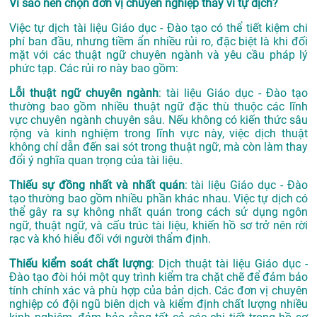
Vì sao nên chọn đơn vị chuyên nghiệp thay vì tự dịch?
Việc tự dịch tài liệu Giáo dục - Đào tạo có thể tiết kiệm chi
phí ban đầu, nhưng tiềm ẩn nhiều rủi ro, đặc biệt là khi đối
mặt với các thuật ngữ chuyên ngành và yêu cầu pháp lý
phức tạp. Các rủi ro này bao gồm:
Lỗi thuật ngữ chuyên ngành
: tài liệu Giáo dục - Đào tạo
thường bao gồm nhiều thuật ngữ đặc thù thuộc các lĩnh
vực chuyên ngành chuyên sâu. Nếu không có kiến thức sâu
rộng và kinh nghiệm trong lĩnh vực này, việc dịch thuật
không chỉ dẫn đến sai sót trong thuật ngữ, mà còn làm thay
đổi ý nghĩa quan trọng của tài liệu.
Thiếu sự đồng nhất và nhất quán
: tài liệu Giáo dục - Đào
tạo thường bao gồm nhiều phần khác nhau. Việc tự dịch có
thể gây ra sự không nhất quán trong cách sử dụng ngôn
ngữ, thuật ngữ, và cấu trúc tài liệu, khiến hồ sơ trở nên rời
rạc và khó hiểu đối với người thẩm định.
Thiếu kiểm soát chất lượng
: Dịch thuật tài liệu Giáo dục -
Đào tạo đòi hỏi một quy trình kiểm tra chặt chẽ để đảm bảo
tính chính xác và phù hợp của bản dịch. Các đơn vị chuyên
nghiệp có đội ngũ biên dịch và kiểm định chất lượng nhiều