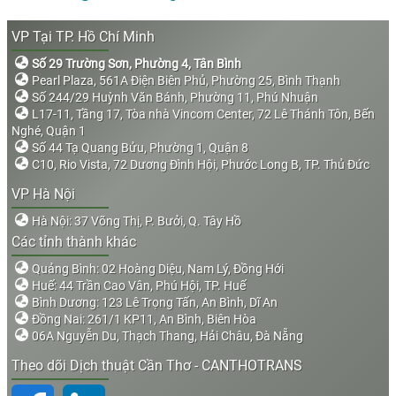
VP Tại TP. Hồ Chí Minh
Số 29 Trường Sơn, Phường 4, Tân Bình
Pearl Plaza, 561A Điện Biên Phủ, Phường 25, Bình Thạnh
Số 244/29 Huỳnh Văn Bánh, Phường 11, Phú Nhuận
L17-11, Tầng 17, Tòa nhà Vincom Center, 72 Lê Thánh Tôn, Bến
Nghé, Quận 1
Số 44 Tạ Quang Bửu, Phường 1, Quận 8
C10, Rio Vista, 72 Dương Đình Hội, Phước Long B, TP. Thủ Đức
VP Hà Nội
Hà Nội: 37 Võng Thị, P. Bưởi, Q. Tây Hồ
Các tỉnh thành khác
Quảng Bình: 02 Hoàng Diệu, Nam Lý, Đồng Hới
Huế: 44 Trần Cao Vân, Phú Hội, TP. Huế
Bình Dương: 123 Lê Trọng Tấn, An Bình, Dĩ An
Đồng Nai: 261/1 KP11, An Bình, Biên Hòa
06A Nguyễn Du, Thạch Thang, Hải Châu, Đà Nẵng
Theo dõi Dịch thuật Cần Thơ - CANTHOTRANS