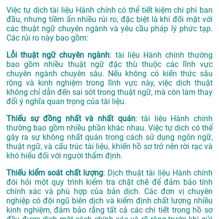
Việc tự dịch tài liệu Hành chính có thể tiết kiệm chi phí ban
đầu, nhưng tiềm ẩn nhiều rủi ro, đặc biệt là khi đối mặt với
các thuật ngữ chuyên ngành và yêu cầu pháp lý phức tạp.
Các rủi ro này bao gồm:
Lỗi thuật ngữ chuyên ngành
: tài liệu Hành chính thường
bao gồm nhiều thuật ngữ đặc thù thuộc các lĩnh vực
chuyên ngành chuyên sâu. Nếu không có kiến thức sâu
rộng và kinh nghiệm trong lĩnh vực này, việc dịch thuật
không chỉ dẫn đến sai sót trong thuật ngữ, mà còn làm thay
đổi ý nghĩa quan trọng của tài liệu.
Thiếu sự đồng nhất và nhất quán
: tài liệu Hành chính
thường bao gồm nhiều phần khác nhau. Việc tự dịch có thể
gây ra sự không nhất quán trong cách sử dụng ngôn ngữ,
thuật ngữ, và cấu trúc tài liệu, khiến hồ sơ trở nên rời rạc và
khó hiểu đối với người thẩm định.
Thiếu kiểm soát chất lượng
: Dịch thuật tài liệu Hành chính
đòi hỏi một quy trình kiểm tra chặt chẽ để đảm bảo tính
chính xác và phù hợp của bản dịch. Các đơn vị chuyên
nghiệp có đội ngũ biên dịch và kiểm định chất lượng nhiều
kinh nghiệm, đảm bảo rằng tất cả các chi tiết trong hồ sơ