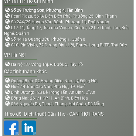
VP Tại TP. Hồ Chí Minh
Số 29 Trường Sơn, Phường 4, Tân Bình
Pearl Plaza, 561A Điện Biên Phủ, Phường 25, Bình Thạnh
Số 244/29 Huỳnh Văn Bánh, Phường 11, Phú Nhuận
L17-11, Tầng 17, Tòa nhà Vincom Center, 72 Lê Thánh Tôn, Bến
Nghé, Quận 1
Số 44 Tạ Quang Bửu, Phường 1, Quận 8
C10, Rio Vista, 72 Dương Đình Hội, Phước Long B, TP. Thủ Đức
VP Hà Nội
Hà Nội: 37 Võng Thị, P. Bưởi, Q. Tây Hồ
Các tỉnh thành khác
Quảng Bình: 02 Hoàng Diệu, Nam Lý, Đồng Hới
Huế: 44 Trần Cao Vân, Phú Hội, TP. Huế
Bình Dương: 123 Lê Trọng Tấn, An Bình, Dĩ An
Đồng Nai: 261/1 KP11, An Bình, Biên Hòa
06A Nguyễn Du, Thạch Thang, Hải Châu, Đà Nẵng
Theo dõi Dịch thuật Cần Thơ - CANTHOTRANS