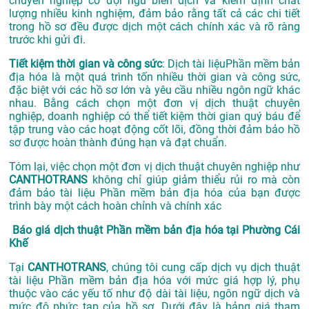
chuyên nghiệp có đội ngũ biên dịch và kiểm định chất
lượng nhiều kinh nghiệm, đảm bảo rằng tất cả các chi tiết
trong hồ sơ đều được dịch một cách chính xác và rõ ràng
trước khi gửi đi.
Tiết kiệm thời gian và công sức
: Dịch tài liệuPhần mềm bản
địa hóa là một quá trình tốn nhiều thời gian và công sức,
đặc biệt với các hồ sơ lớn và yêu cầu nhiều ngôn ngữ khác
nhau. Bằng cách chọn một đơn vị dịch thuật chuyên
nghiệp, doanh nghiệp có thể tiết kiệm thời gian quý báu để
tập trung vào các hoạt động cốt lõi, đồng thời đảm bảo hồ
sơ được hoàn thành đúng hạn và đạt chuẩn.
Tóm lại, việc chọn một đơn vị dịch thuật chuyên nghiệp như
CANTHOTRANS
không chỉ giúp giảm thiểu rủi ro mà còn
đảm bảo tài liệu Phần mềm bản địa hóa của bạn được
trình bày một cách hoàn chỉnh và chính xác
Báo giá dịch thuật Phần mềm bản địa hóa tại Phường Cái
Khế
Tại
CANTHOTRANS
, chúng tôi cung cấp dịch vụ dịch thuật
tài liệu Phần mềm bản địa hóa với mức giá hợp lý, phụ
thuộc vào các yếu tố như độ dài tài liệu, ngôn ngữ dịch và
mức độ phức tạp của hồ sơ. Dưới đây là bảng giá tham