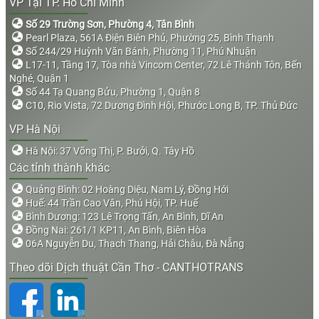
VP Tại TP. Hồ Chí Minh
Số 29 Trường Sơn, Phường 4, Tân Bình
Pearl Plaza, 561A Điện Biên Phủ, Phường 25, Bình Thạnh
Số 244/29 Huỳnh Văn Bánh, Phường 11, Phú Nhuận
L17-11, Tầng 17, Tòa nhà Vincom Center, 72 Lê Thánh Tôn, Bến
Nghé, Quận 1
Số 44 Tạ Quang Bửu, Phường 1, Quận 8
C10, Rio Vista, 72 Dương Đình Hội, Phước Long B, TP. Thủ Đức
VP Hà Nội
Hà Nội: 37 Võng Thị, P. Bưởi, Q. Tây Hồ
Các tỉnh thành khác
Quảng Bình: 02 Hoàng Diệu, Nam Lý, Đồng Hới
Huế: 44 Trần Cao Vân, Phú Hội, TP. Huế
Bình Dương: 123 Lê Trọng Tấn, An Bình, Dĩ An
Đồng Nai: 261/1 KP11, An Bình, Biên Hòa
06A Nguyễn Du, Thạch Thang, Hải Châu, Đà Nẵng
Theo dõi Dịch thuật Cần Thơ - CANTHOTRANS