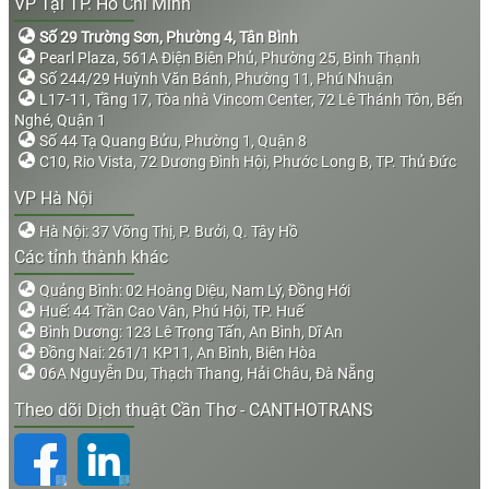
VP Tại TP. Hồ Chí Minh
Số 29 Trường Sơn, Phường 4, Tân Bình
Pearl Plaza, 561A Điện Biên Phủ, Phường 25, Bình Thạnh
Số 244/29 Huỳnh Văn Bánh, Phường 11, Phú Nhuận
L17-11, Tầng 17, Tòa nhà Vincom Center, 72 Lê Thánh Tôn, Bến
Nghé, Quận 1
Số 44 Tạ Quang Bửu, Phường 1, Quận 8
C10, Rio Vista, 72 Dương Đình Hội, Phước Long B, TP. Thủ Đức
VP Hà Nội
Hà Nội: 37 Võng Thị, P. Bưởi, Q. Tây Hồ
Các tỉnh thành khác
Quảng Bình: 02 Hoàng Diệu, Nam Lý, Đồng Hới
Huế: 44 Trần Cao Vân, Phú Hội, TP. Huế
Bình Dương: 123 Lê Trọng Tấn, An Bình, Dĩ An
Đồng Nai: 261/1 KP11, An Bình, Biên Hòa
06A Nguyễn Du, Thạch Thang, Hải Châu, Đà Nẵng
Theo dõi Dịch thuật Cần Thơ - CANTHOTRANS