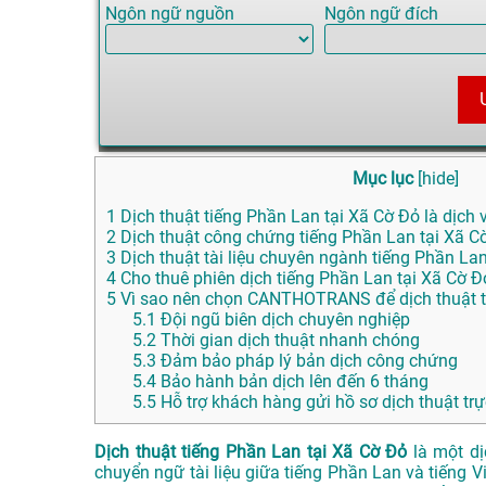
Ngôn ngữ nguồn
Ngôn ngữ đích
Mục lục
[
hide
]
1
Dịch thuật tiếng Phần Lan tại Xã Cờ Đỏ là dịch 
2
Dịch thuật công chứng tiếng Phần Lan tại Xã C
3
Dịch thuật tài liệu chuyên ngành tiếng Phần Lan
4
Cho thuê phiên dịch tiếng Phần Lan tại Xã Cờ Đ
5
Vì sao nên chọn CANTHOTRANS để dịch thuật t
5.1
Đội ngũ biên dịch chuyên nghiệp
5.2
Thời gian dịch thuật nhanh chóng
5.3
Đảm bảo pháp lý bản dịch công chứng
5.4
Bảo hành bản dịch lên đến 6 tháng
5.5
Hỗ trợ khách hàng gửi hồ sơ dịch thuật trự
Dịch thuật tiếng Phần Lan tại Xã Cờ Đỏ
là một dị
chuyển ngữ tài liệu giữa tiếng Phần Lan và tiếng V