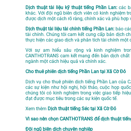
Dịch thuật tài liệu kỹ thuật tiếng Phần Lan:
các b
khác. Với đội ngũ biên dịch viên có kinh nghiệm 
được dịch một cách rõ ràng, chính xác và phù hợp v
Dịch thuật tài liệu tài chính tiếng Phần Lan:
báo cáo 
tài chính. Chúng tôi cam kết cung cấp bản dịch ch
thực hiện các giao dịch và phân tích tài chính một 
Với sự am hiểu sâu rộng và kinh nghiệm tron
CANTHOTRANS cam kết mang đến bản dịch chất lượ
ngành một cách hiệu quả và chính xác.
Cho thuê phiên dịch tiếng Phần Lan tại Xã Cờ Đỏ
Dịch vụ cho thuê phiên dịch tiếng Phần Lan của
các sự kiện như hội nghị, hội thảo, cuộc họp quốc
chúng tôi có kinh nghiệm trong việc giao tiếp hi
đạt được mục tiêu trong các sự kiện quốc tế.
Xem thêm
Dịch thuật tiếng Séc tại Xã Cờ Đỏ
Vì sao nên chọn CANTHOTRANS để dịch thuật tiến
Đội ngũ biên dịch chuyên nghiệp