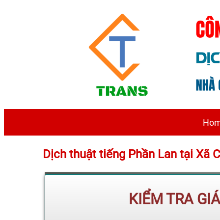
Ho
Dịch thuật tiếng Phần Lan tại Xã
KIỂM TRA GI