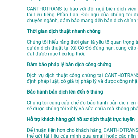
CANTHOTRANS tự hào với đội ngũ biên dịch viên 
tài liệu tiếng Phần Lan. Đội ngũ của chúng tôi 
chuyên ngành, đảm bảo mang đến bản dịch chính x
Thời gian dịch thuật nhanh chóng
Chúng tôi hiểu rằng thời gian là yếu tố quan trọn
dự án
dịch thuật tại Xã Cờ Đỏ
đúng hạn, cung cấp d
đạt được mục tiêu kịp thời.
Đảm bảo pháp lý bản dịch công chứng
Dịch vụ dịch thuật công chứng tại CANTHOTRAN
định pháp luật, có giá trị pháp lý và được công nh
Bảo hành bản dịch lên đến 6 tháng
Chúng tôi cung cấp chế độ bảo hành bản dịch lên 
sẽ được chúng tôi xử lý và sửa chữa mà không phát
Hỗ trợ khách hàng gửi hồ sơ dịch thuật trực tuyến
Để thuận tiện hơn cho khách hàng, CANTHOTRANS c
thể gửi tài liệu của mình qua email hoặc các nề