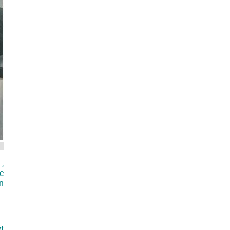
,
c
n
t