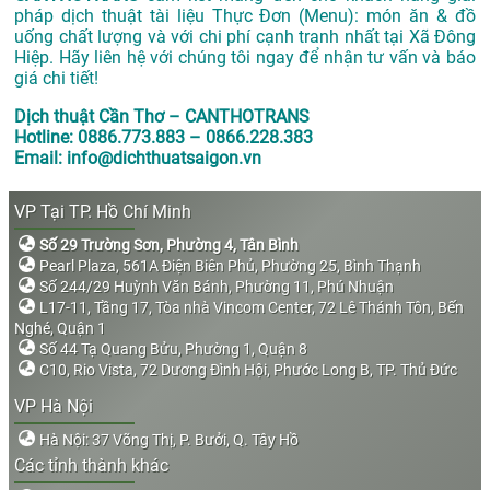
pháp dịch thuật tài liệu Thực Đơn (Menu): món ăn & đồ
uống chất lượng và với chi phí cạnh tranh nhất tại Xã Đông
Hiệp. Hãy liên hệ với chúng tôi ngay để nhận tư vấn và báo
giá chi tiết!
Dịch thuật Cần Thơ – CANTHOTRANS
Hotline: 0886.773.883 – 0866.228.383
Email: info@dichthuatsaigon.vn
VP Tại TP. Hồ Chí Minh
Số 29 Trường Sơn, Phường 4, Tân Bình
Pearl Plaza, 561A Điện Biên Phủ, Phường 25, Bình Thạnh
Số 244/29 Huỳnh Văn Bánh, Phường 11, Phú Nhuận
L17-11, Tầng 17, Tòa nhà Vincom Center, 72 Lê Thánh Tôn, Bến
Nghé, Quận 1
Số 44 Tạ Quang Bửu, Phường 1, Quận 8
C10, Rio Vista, 72 Dương Đình Hội, Phước Long B, TP. Thủ Đức
VP Hà Nội
Hà Nội: 37 Võng Thị, P. Bưởi, Q. Tây Hồ
Các tỉnh thành khác