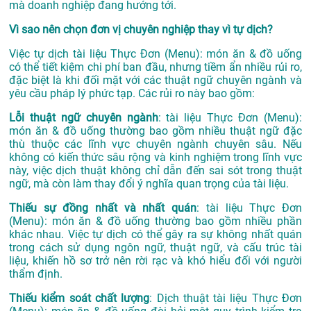
mà doanh nghiệp đang hướng tới.
Vì sao nên chọn đơn vị chuyên nghiệp thay vì tự dịch?
Việc tự dịch tài liệu Thực Đơn (Menu): món ăn & đồ uống
có thể tiết kiệm chi phí ban đầu, nhưng tiềm ẩn nhiều rủi ro,
đặc biệt là khi đối mặt với các thuật ngữ chuyên ngành và
yêu cầu pháp lý phức tạp. Các rủi ro này bao gồm:
Lỗi thuật ngữ chuyên ngành
: tài liệu Thực Đơn (Menu):
món ăn & đồ uống thường bao gồm nhiều thuật ngữ đặc
thù thuộc các lĩnh vực chuyên ngành chuyên sâu. Nếu
không có kiến thức sâu rộng và kinh nghiệm trong lĩnh vực
này, việc dịch thuật không chỉ dẫn đến sai sót trong thuật
ngữ, mà còn làm thay đổi ý nghĩa quan trọng của tài liệu.
Thiếu sự đồng nhất và nhất quán
: tài liệu Thực Đơn
(Menu): món ăn & đồ uống thường bao gồm nhiều phần
khác nhau. Việc tự dịch có thể gây ra sự không nhất quán
trong cách sử dụng ngôn ngữ, thuật ngữ, và cấu trúc tài
liệu, khiến hồ sơ trở nên rời rạc và khó hiểu đối với người
thẩm định.
Thiếu kiểm soát chất lượng
: Dịch thuật tài liệu Thực Đơn