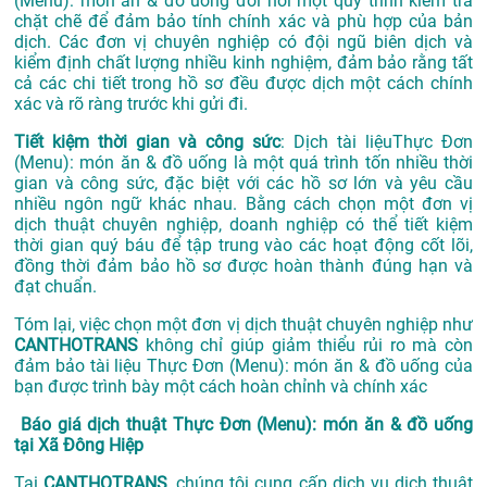
(Menu): món ăn & đồ uống đòi hỏi một quy trình kiểm tra
chặt chẽ để đảm bảo tính chính xác và phù hợp của bản
dịch. Các đơn vị chuyên nghiệp có đội ngũ biên dịch và
kiểm định chất lượng nhiều kinh nghiệm, đảm bảo rằng tất
cả các chi tiết trong hồ sơ đều được dịch một cách chính
xác và rõ ràng trước khi gửi đi.
Tiết kiệm thời gian và công sức
: Dịch tài liệuThực Đơn
(Menu): món ăn & đồ uống là một quá trình tốn nhiều thời
gian và công sức, đặc biệt với các hồ sơ lớn và yêu cầu
nhiều ngôn ngữ khác nhau. Bằng cách chọn một đơn vị
dịch thuật chuyên nghiệp, doanh nghiệp có thể tiết kiệm
thời gian quý báu để tập trung vào các hoạt động cốt lõi,
đồng thời đảm bảo hồ sơ được hoàn thành đúng hạn và
đạt chuẩn.
Tóm lại, việc chọn một đơn vị dịch thuật chuyên nghiệp như
CANTHOTRANS
không chỉ giúp giảm thiểu rủi ro mà còn
đảm bảo tài liệu Thực Đơn (Menu): món ăn & đồ uống của
bạn được trình bày một cách hoàn chỉnh và chính xác
Báo giá dịch thuật Thực Đơn (Menu): món ăn & đồ uống
tại Xã Đông Hiệp
Tại
CANTHOTRANS
, chúng tôi cung cấp dịch vụ dịch thuật