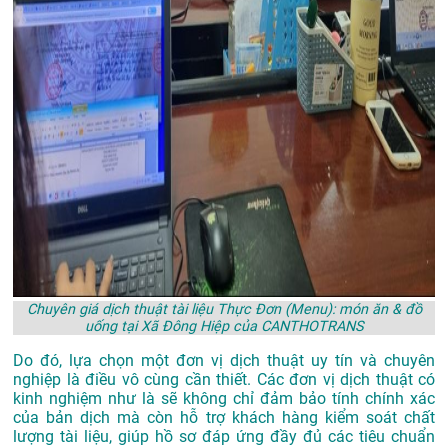
Chuyên giá dịch thuật tài liệu Thực Đơn (Menu): món ăn & đồ
uống tại Xã Đông Hiệp của CANTHOTRANS
Do đó, lựa chọn một đơn vị dịch thuật uy tín và chuyên
nghiệp là điều vô cùng cần thiết. Các đơn vị dịch thuật có
kinh nghiệm như là sẽ không chỉ đảm bảo tính chính xác
của bản dịch mà còn hỗ trợ khách hàng kiểm soát chất
lượng tài liệu, giúp hồ sơ đáp ứng đầy đủ các tiêu chuẩn