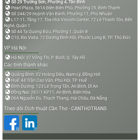
Số 29 Trường Sơn, Phường 4, Tân Bình
Pearl Plaza, 561A Điện Biên Phủ, Phường 25, Bình Thạnh
Số 244/29 Huỳnh Văn Bánh, Phường 11, Phú Nhuận
L17-11, Tầng 17, Tòa nhà Vincom Center, 72 Lê Thánh Tôn, Bến
Nghé, Quận 1
Số 44 Tạ Quang Bửu, Phường 1, Quận 8
C10, Rio Vista, 72 Dương Đình Hội, Phước Long B, TP. Thủ Đức
VP Hà Nội
Hà Nội: 37 Võng Thị, P. Bưởi, Q. Tây Hồ
Các tỉnh thành khác
Quảng Bình: 02 Hoàng Diệu, Nam Lý, Đồng Hới
Huế: 44 Trần Cao Vân, Phú Hội, TP. Huế
Bình Dương: 123 Lê Trọng Tấn, An Bình, Dĩ An
Đồng Nai: 261/1 KP11, An Bình, Biên Hòa
06A Nguyễn Du, Thạch Thang, Hải Châu, Đà Nẵng
Theo dõi Dịch thuật Cần Thơ - CANTHOTRANS