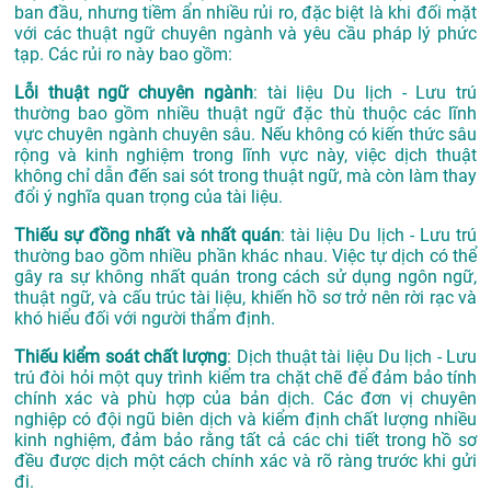
ban đầu, nhưng tiềm ẩn nhiều rủi ro, đặc biệt là khi đối mặt
với các thuật ngữ chuyên ngành và yêu cầu pháp lý phức
tạp. Các rủi ro này bao gồm:
Lỗi thuật ngữ chuyên ngành
: tài liệu Du lịch - Lưu trú
thường bao gồm nhiều thuật ngữ đặc thù thuộc các lĩnh
vực chuyên ngành chuyên sâu. Nếu không có kiến thức sâu
rộng và kinh nghiệm trong lĩnh vực này, việc dịch thuật
không chỉ dẫn đến sai sót trong thuật ngữ, mà còn làm thay
đổi ý nghĩa quan trọng của tài liệu.
Thiếu sự đồng nhất và nhất quán
: tài liệu Du lịch - Lưu trú
thường bao gồm nhiều phần khác nhau. Việc tự dịch có thể
gây ra sự không nhất quán trong cách sử dụng ngôn ngữ,
thuật ngữ, và cấu trúc tài liệu, khiến hồ sơ trở nên rời rạc và
khó hiểu đối với người thẩm định.
Thiếu kiểm soát chất lượng
: Dịch thuật tài liệu Du lịch - Lưu
trú đòi hỏi một quy trình kiểm tra chặt chẽ để đảm bảo tính
chính xác và phù hợp của bản dịch. Các đơn vị chuyên
nghiệp có đội ngũ biên dịch và kiểm định chất lượng nhiều
kinh nghiệm, đảm bảo rằng tất cả các chi tiết trong hồ sơ
đều được dịch một cách chính xác và rõ ràng trước khi gửi
đi.