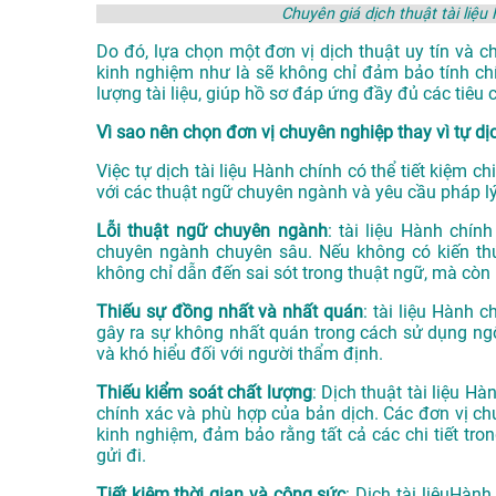
Chuyên giá dịch thuật tài li
Do đó, lựa chọn một đơn vị dịch thuật uy tín và c
kinh nghiệm như là sẽ không chỉ đảm bảo tính ch
lượng tài liệu, giúp hồ sơ đáp ứng đầy đủ các tiê
Vì sao nên chọn đơn vị chuyên nghiệp thay vì tự dị
Việc tự dịch tài liệu Hành chính có thể tiết kiệm ch
với các thuật ngữ chuyên ngành và yêu cầu pháp lý
Lỗi thuật ngữ chuyên ngành
: tài liệu Hành chí
chuyên ngành chuyên sâu. Nếu không có kiến thức
không chỉ dẫn đến sai sót trong thuật ngữ, mà còn 
Thiếu sự đồng nhất và nhất quán
: tài liệu Hành 
gây ra sự không nhất quán trong cách sử dụng ngôn 
và khó hiểu đối với người thẩm định.
Thiếu kiểm soát chất lượng
: Dịch thuật tài liệu H
chính xác và phù hợp của bản dịch. Các đơn vị ch
kinh nghiệm, đảm bảo rằng tất cả các chi tiết tro
gửi đi.
Tiết kiệm thời gian và công sức
: Dịch tài liệuHành