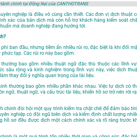
ệu Hành chính tại Đồng Nai của CANTHOTRANS
huyên nghiệp là điều vô cùng cần thiết. Các đơn vị dịch thuật c
ính xác của bản dịch mà còn hỗ trợ khách hàng kiểm soát chấ
u chuẩn mà doanh nghiệp đang hướng tới.
ch?
i phí ban đầu, nhưng tiềm ẩn nhiều rủi ro, đặc biệt là khi đối m
 phức tạp. Các rủi ro này bao gồm:
nh thường bao gồm nhiều thuật ngữ đặc thù thuộc các lĩnh vự
 sâu rộng và kinh nghiệm trong lĩnh vực này, việc dịch thuậ
làm thay đổi ý nghĩa quan trọng của tài liệu.
chính thường bao gồm nhiều phần khác nhau. Việc tự dịch có th
ngữ, thuật ngữ, và cấu trúc tài liệu, khiến hồ sơ trở nên rời rạ
ành chính đòi hỏi một quy trình kiểm tra chặt chẽ để đảm bảo tín
uyên nghiệp có đội ngũ biên dịch và kiểm định chất lượng nhiề
ng hồ sơ đều được dịch một cách chính xác và rõ ràng trước kh
 chính là một quá trình tốn nhiều thời gian và công sức, đặc biệ