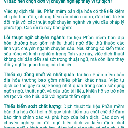
Vì sao nên chọn đơn vị chuyên nghiệp thay vì tự dịch?
Việc tự dịch tài liệu Phần mềm bản địa hóa có thể tiết kiệm
chi phí ban đầu, nhưng tiềm ẩn nhiều rủi ro, đặc biệt là khi
đối mặt với các thuật ngữ chuyên ngành và yêu cầu pháp lý
phức tạp. Các rủi ro này bao gồm:
Lỗi thuật ngữ chuyên ngành
: tài liệu Phần mềm bản địa
hóa thường bao gồm nhiều thuật ngữ đặc thù thuộc các
lĩnh vực chuyên ngành chuyên sâu. Nếu không có kiến thức
sâu rộng và kinh nghiệm trong lĩnh vực này, việc dịch thuật
không chỉ dẫn đến sai sót trong thuật ngữ, mà còn làm thay
đổi ý nghĩa quan trọng của tài liệu.
Thiếu sự đồng nhất và nhất quán
: tài liệu Phần mềm bản
địa hóa thường bao gồm nhiều phần khác nhau. Việc tự
dịch có thể gây ra sự không nhất quán trong cách sử dụng
ngôn ngữ, thuật ngữ, và cấu trúc tài liệu, khiến hồ sơ trở nên
rời rạc và khó hiểu đối với người thẩm định.
Thiếu kiểm soát chất lượng
: Dịch thuật tài liệu Phần mềm
bản địa hóa đòi hỏi một quy trình kiểm tra chặt chẽ để đảm
bảo tính chính xác và phù hợp của bản dịch. Các đơn vị
chuyên nghiệp có đội ngũ biên dịch và kiểm định chất