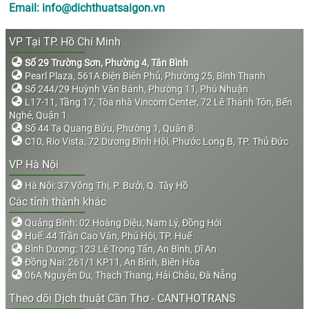
Email: info@dichthuatsaigon.vn
VP Tại TP. Hồ Chí Minh
Số 29 Trường Sơn, Phường 4, Tân Bình
Pearl Plaza, 561A Điện Biên Phủ, Phường 25, Bình Thạnh
Số 244/29 Huỳnh Văn Bánh, Phường 11, Phú Nhuận
L17-11, Tầng 17, Tòa nhà Vincom Center, 72 Lê Thánh Tôn, Bến
Nghé, Quận 1
Số 44 Tạ Quang Bửu, Phường 1, Quận 8
C10, Rio Vista, 72 Dương Đình Hội, Phước Long B, TP. Thủ Đức
VP Hà Nội
Hà Nội: 37 Võng Thị, P. Bưởi, Q. Tây Hồ
Các tỉnh thành khác
Quảng Bình: 02 Hoàng Diệu, Nam Lý, Đồng Hới
Huế: 44 Trần Cao Vân, Phú Hội, TP. Huế
Bình Dương: 123 Lê Trọng Tấn, An Bình, Dĩ An
Đồng Nai: 261/1 KP11, An Bình, Biên Hòa
06A Nguyễn Du, Thạch Thang, Hải Châu, Đà Nẵng
Theo dõi Dịch thuật Cần Thơ - CANTHOTRANS