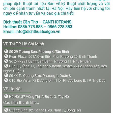
pháp dịch thuật tài liệu Bản vẽ kỹ thuật chất lượng và với
chi phí cạnh tranh nhất tại Hà Nội. Hãy liên hệ với chúng tôi
ngay để nhận tư vấn và báo giá chi tiết!
Dịch thuật Cần Thơ – CANTHOTRANS
Hotline: 0886.773.883 – 0866.228.383
Email: info@dichthuatsaigon.vn
VP Tại TP. Hồ Chí Minh
Số 29 Trường Sơn, Phường 4, Tân Bình
Pearl Plaza, 561A Điện Biên Phủ, Phường 25, Bình Thạnh
Số 244/29 Huỳnh Văn Bánh, Phường 11, Phú Nhuận
L17-11, Tầng 17, Tòa nhà Vincom Center, 72 Lê Thánh Tôn, Bến
Nghé, Quận 1
Số 44 Tạ Quang Bửu, Phường 1, Quận 8
C10, Rio Vista, 72 Dương Đình Hội, Phước Long B, TP. Thủ Đức
VP Hà Nội
Hà Nội: 37 Võng Thị, P. Bưởi, Q. Tây Hồ
Các tỉnh thành khác
Quảng Bình: 02 Hoàng Diệu, Nam Lý, Đồng Hới