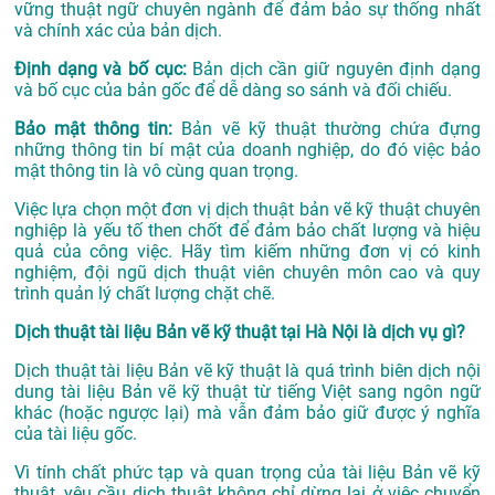
vững thuật ngữ chuyên ngành để đảm bảo sự thống nhất
và chính xác của bản dịch.
Định dạng và bố cục:
Bản dịch cần giữ nguyên định dạng
và bố cục của bản gốc để dễ dàng so sánh và đối chiếu.
Bảo mật thông tin:
Bản vẽ kỹ thuật thường chứa đựng
những thông tin bí mật của doanh nghiệp, do đó việc bảo
mật thông tin là vô cùng quan trọng.
Việc lựa chọn một đơn vị dịch thuật bản vẽ kỹ thuật chuyên
nghiệp là yếu tố then chốt để đảm bảo chất lượng và hiệu
quả của công việc. Hãy tìm kiếm những đơn vị có kinh
nghiệm, đội ngũ dịch thuật viên chuyên môn cao và quy
trình quản lý chất lượng chặt chẽ.
Dịch thuật tài liệu Bản vẽ kỹ thuật tại Hà Nội là dịch vụ gì?
Dịch thuật tài liệu Bản vẽ kỹ thuật là quá trình biên dịch nội
dung tài liệu Bản vẽ kỹ thuật từ tiếng Việt sang ngôn ngữ
khác (hoặc ngược lại) mà vẫn đảm bảo giữ được ý nghĩa
của tài liệu gốc.
Vì tính chất phức tạp và quan trọng của tài liệu Bản vẽ kỹ
thuật, yêu cầu dịch thuật không chỉ dừng lại ở việc chuyển