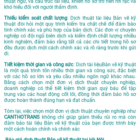
thuật ngữ, và cấu trúc tài liệu, khiến hồ sơ trở nên rời rạc và
khó hiểu đối với người thẩm định.
Thiếu kiểm soát chất lượng
: Dịch thuật tài liệu Bản vẽ kỹ
thuật đòi hỏi một quy trình kiểm tra chặt chẽ để đảm bảo
tính chính xác và phù hợp của bản dịch. Các đơn vị chuyên
nghiệp có đội ngũ biên dịch và kiểm định chất lượng nhiều
kinh nghiệm, đảm bảo rằng tất cả các chi tiết trong hồ sơ
đều được dịch một cách chính xác và rõ ràng trước khi gửi
đi.
Tiết kiệm thời gian và công sức
: Dịch tài liệuBản vẽ kỹ thuật
là một quá trình tốn nhiều thời gian và công sức, đặc biệt
với các hồ sơ lớn và yêu cầu nhiều ngôn ngữ khác nhau.
Bằng cách chọn một đơn vị dịch thuật chuyên nghiệp,
doanh nghiệp có thể tiết kiệm thời gian quý báu để tập
trung vào các hoạt động cốt lõi, đồng thời đảm bảo hồ sơ
được hoàn thành đúng hạn và đạt chuẩn.
Tóm lại, việc chọn một đơn vị dịch thuật chuyên nghiệp như
CANTHOTRANS
không chỉ giúp giảm thiểu rủi ro mà còn
đảm bảo tài liệu Bản vẽ kỹ thuật của bạn được trình bày
một cách hoàn chỉnh và chính xác
Báo giá dịch thuật Bản vẽ kỹ thuật tại Hà Nội