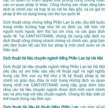
các cơ quan có thẩm quyền như phòng công chứng hoặc
các cơ quan pháp lý khác. Công chứng xác nhận rằng bản
dịch là chính xác và hợp lệ so với tài liệu gốc, và có giá trị
pháp lý khi sử dụng trong các thủ tục quốc tế.
Dịch thuật công chứng tiếng Phần Lan là yêu cầu bắt buộc
trong nhiều trường hợp như hồ sơ định cư, kết hôn với
người nước ngoài, làm thủ tục xin visa, và các giao dịch
quốc tế. Tại CANTHOTRANS, chúng tôi cung cấp dịch vụ
dịch thuật công chứng nhanh chóng và chính xác, giúp bạn
yên tâm hoàn tất các thủ tục pháp lý một cách suôn sẻ và
hiệu quả.
Dịch thuật tài liệu chuyên ngành tiếng Phần Lan tại Hà Nội
Dịch thuật tài liệu chuyên ngành tiếng Phần Lan tại Hà Nội
yêu cầu sự am hiểu sâu sắc về thuật ngữ và ngữ nghĩa
trong các lĩnh vực cụ thể như y tế, kỹ thuật, pháp lý, tài
chính và giáo dục. Đây là một trong những dịch vụ quan
trọng nhất mà CANTHOTRANS cung cấp, giúp đảm bảo
rằng các tài liệu chuyên ngành được dịch một cách chính
xác và phù hợp với tiêu chuẩn ngành. Chúng tôi đặc biệt có
thế mạnh trong các lĩnh vực:
Dịch thuật tài liệu kỹ thuật tiếng Phần Lan:
các bản vẽ kỹ