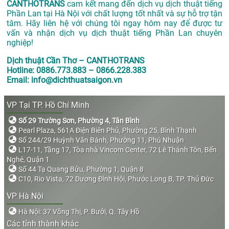
CANTHOTRANS
cam kết mang đến dịch vụ dịch thuật tiếng
Phần Lan tại Hà Nội với chất lượng tốt nhất và sự hỗ trợ tận
tâm. Hãy liên hệ với chúng tôi ngay hôm nay để được tư
vấn và nhận dịch vụ dịch thuật tiếng Phần Lan chuyên
nghiệp!
Dịch thuật Cần Thơ – CANTHOTRANS
Hotline: 0886.773.883 – 0866.228.383
Email: info@dichthuatsaigon.vn
VP Tại TP. Hồ Chí Minh
Số 29 Trường Sơn, Phường 4, Tân Bình
Pearl Plaza, 561A Điện Biên Phủ, Phường 25, Bình Thạnh
Số 244/29 Huỳnh Văn Bánh, Phường 11, Phú Nhuận
L17-11, Tầng 17, Tòa nhà Vincom Center, 72 Lê Thánh Tôn, Bến
Nghé, Quận 1
Số 44 Tạ Quang Bửu, Phường 1, Quận 8
C10, Rio Vista, 72 Dương Đình Hội, Phước Long B, TP. Thủ Đức
VP Hà Nội
Hà Nội: 37 Võng Thị, P. Bưởi, Q. Tây Hồ
Các tỉnh thành khác