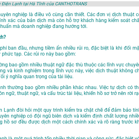
iệu Điện Lạnh tại Hà Tĩnh của CANTHOTRANS
huyên nghiệp là điều vô cùng cần thiết. Các đơn vị dịch thuật c
ính xác của bản dịch mà còn hỗ trợ khách hàng kiểm soát chấ
u chuẩn mà doanh nghiệp đang hướng tới.
ch?
i phí ban đầu, nhưng tiềm ẩn nhiều rủi ro, đặc biệt là khi đối m
 phức tạp. Các rủi ro này bao gồm:
hường bao gồm nhiều thuật ngữ đặc thù thuộc các lĩnh vực chuyê
g và kinh nghiệm trong lĩnh vực này, việc dịch thuật không ch
ổi ý nghĩa quan trọng của tài liệu.
 Lạnh thường bao gồm nhiều phần khác nhau. Việc tự dịch có th
ngữ, thuật ngữ, và cấu trúc tài liệu, khiến hồ sơ trở nên rời rạ
iện Lạnh đòi hỏi một quy trình kiểm tra chặt chẽ để đảm bảo tín
uyên nghiệp có đội ngũ biên dịch và kiểm định chất lượng nhiề
ng hồ sơ đều được dịch một cách chính xác và rõ ràng trước kh
Lạnh là một quá trình tốn nhiều thời gian và công sức, đặc biệt v