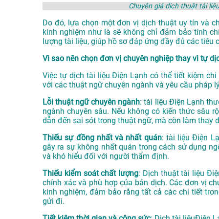
Chuyên giá dịch thuật tài l
Do đó, lựa chọn một đơn vị dịch thuật uy tín và c
kinh nghiệm như là sẽ không chỉ đảm bảo tính ch
lượng tài liệu, giúp hồ sơ đáp ứng đầy đủ các tiê
Vì sao nên chọn đơn vị chuyên nghiệp thay vì tự dị
Việc tự dịch tài liệu Điện Lạnh có thể tiết kiệm ch
với các thuật ngữ chuyên ngành và yêu cầu pháp lý
Lỗi thuật ngữ chuyên ngành
: tài liệu Điện Lạnh t
ngành chuyên sâu. Nếu không có kiến thức sâu rộn
dẫn đến sai sót trong thuật ngữ, mà còn làm thay đ
Thiếu sự đồng nhất và nhất quán
: tài liệu Điện
gây ra sự không nhất quán trong cách sử dụng ngôn 
và khó hiểu đối với người thẩm định.
Thiếu kiểm soát chất lượng
: Dịch thuật tài liệu Đ
chính xác và phù hợp của bản dịch. Các đơn vị ch
kinh nghiệm, đảm bảo rằng tất cả các chi tiết tro
gửi đi.
Tiết kiệm thời gian và công sức
: Dịch tài liệuĐiện 