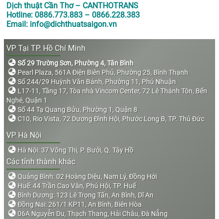
Dịch thuật Cần Thơ – CANTHOTRANS
Hotline: 0886.773.883 – 0866.228.383
Email: info@dichthuatsaigon.vn
VP Tại TP. Hồ Chí Minh
Số 29 Trường Sơn, Phường 4, Tân Bình
Pearl Plaza, 561A Điện Biên Phủ, Phường 25, Bình Thạnh
Số 244/29 Huỳnh Văn Bánh, Phường 11, Phú Nhuận
L17-11, Tầng 17, Tòa nhà Vincom Center, 72 Lê Thánh Tôn, Bến
Nghé, Quận 1
Số 44 Tạ Quang Bửu, Phường 1, Quận 8
C10, Rio Vista, 72 Dương Đình Hội, Phước Long B, TP. Thủ Đức
VP Hà Nội
Hà Nội: 37 Võng Thị, P. Bưởi, Q. Tây Hồ
Các tỉnh thành khác
Quảng Bình: 02 Hoàng Diệu, Nam Lý, Đồng Hới
Huế: 44 Trần Cao Vân, Phú Hội, TP. Huế
Bình Dương: 123 Lê Trọng Tấn, An Bình, Dĩ An
Đồng Nai: 261/1 KP11, An Bình, Biên Hòa
06A Nguyễn Du, Thạch Thang, Hải Châu, Đà Nẵng