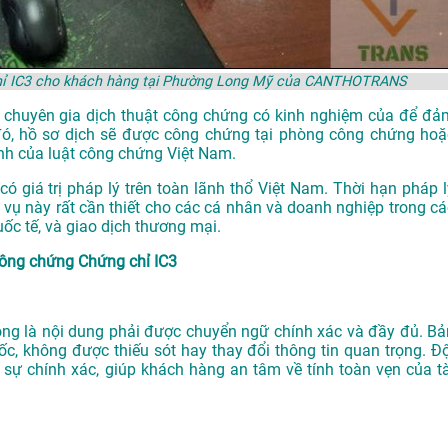
chỉ IC3 cho khách hàng tại Phường Long Mỹ của CANTHOTRANS
ác chuyên gia dịch thuật công chứng có kinh nghiệm của để đả
đó, hồ sơ dịch sẽ được công chứng tại phòng công chứng hoặ
nh của luật công chứng Việt Nam.
 giá trị pháp lý trên toàn lãnh thổ Việt Nam. Thời hạn pháp l
 vụ này rất cần thiết cho các cá nhân và doanh nghiệp trong cá
uốc tế, và giao dịch thương mại.
 công chứng Chứng chỉ IC3
rọng là nội dung phải được chuyển ngữ chính xác và đầy đủ. Bả
ốc, không được thiếu sót hay thay đổi thông tin quan trọng. Độ
 chính xác, giúp khách hàng an tâm về tính toàn vẹn của tà