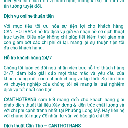
theo yêu cầu của đơn vị thẩm định, mang lại sự an tâm và
tin tưởng tuyệt đối.
Dịch vụ online thuận tiện
Với mục tiêu tối ưu hóa sự tiện lợi cho khách hàng,
CANTHOTRANS hỗ trợ dịch vụ gửi và nhận hồ sơ dịch thuật
trực tuyến. Điều này không chỉ giúp tiết kiệm thời gian mà
còn giảm bớt các chi phí đi lại, mang lại sự thuận tiện tối
đa cho khách hàng.
Hỗ trợ khách hàng 24/7
Chúng tôi luôn có đội ngũ nhân viên trực hỗ trợ khách hàng
24/7, đảm bảo giải đáp mọi thắc mắc và yêu cầu của
khách hàng một cách nhanh chóng và kịp thời. Sự tận tâm
và chuyên nghiệp của chúng tôi sẽ mang lại trải nghiệm
dịch vụ tốt nhất cho bạn.
CANTHOTRANS
cam kết mang đến cho khách hàng giải
pháp dịch thuật tài liệu Xây dựng & kiến trúc chất lượng và
với chi phí cạnh tranh nhất tại Phường Long Mỹ. Hãy liên hệ
với chúng tôi ngay để nhận tư vấn và báo giá chi tiết!
Dịch thuật Cần Thơ – CANTHOTRANS