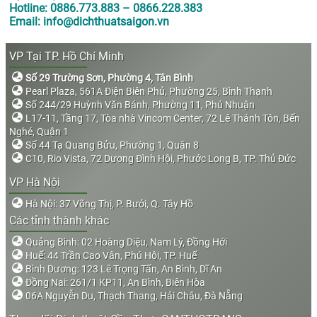
Hotline: 0886.773.883 – 0866.228.383
Email: info@dichthuatsaigon.vn
VP Tại TP. Hồ Chí Minh
Số 29 Trường Sơn, Phường 4, Tân Bình
Pearl Plaza, 561A Điện Biên Phủ, Phường 25, Bình Thạnh
Số 244/29 Huỳnh Văn Bánh, Phường 11, Phú Nhuận
L17-11, Tầng 17, Tòa nhà Vincom Center, 72 Lê Thánh Tôn, Bến
Nghé, Quận 1
Số 44 Tạ Quang Bửu, Phường 1, Quận 8
C10, Rio Vista, 72 Dương Đình Hội, Phước Long B, TP. Thủ Đức
VP Hà Nội
Hà Nội: 37 Võng Thị, P. Bưởi, Q. Tây Hồ
Các tỉnh thành khác
Quảng Bình: 02 Hoàng Diệu, Nam Lý, Đồng Hới
Huế: 44 Trần Cao Vân, Phú Hội, TP. Huế
Bình Dương: 123 Lê Trọng Tấn, An Bình, Dĩ An
Đồng Nai: 261/1 KP11, An Bình, Biên Hòa
06A Nguyễn Du, Thạch Thang, Hải Châu, Đà Nẵng