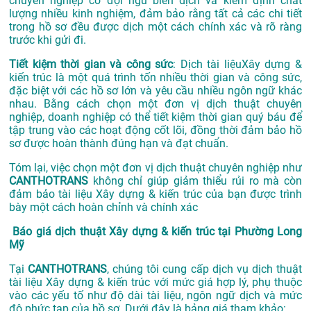
chuyên nghiệp có đội ngũ biên dịch và kiểm định chất
lượng nhiều kinh nghiệm, đảm bảo rằng tất cả các chi tiết
trong hồ sơ đều được dịch một cách chính xác và rõ ràng
trước khi gửi đi.
Tiết kiệm thời gian và công sức
: Dịch tài liệuXây dựng &
kiến trúc là một quá trình tốn nhiều thời gian và công sức,
đặc biệt với các hồ sơ lớn và yêu cầu nhiều ngôn ngữ khác
nhau. Bằng cách chọn một đơn vị dịch thuật chuyên
nghiệp, doanh nghiệp có thể tiết kiệm thời gian quý báu để
tập trung vào các hoạt động cốt lõi, đồng thời đảm bảo hồ
sơ được hoàn thành đúng hạn và đạt chuẩn.
Tóm lại, việc chọn một đơn vị dịch thuật chuyên nghiệp như
CANTHOTRANS
không chỉ giúp giảm thiểu rủi ro mà còn
đảm bảo tài liệu Xây dựng & kiến trúc của bạn được trình
bày một cách hoàn chỉnh và chính xác
Báo giá dịch thuật Xây dựng & kiến trúc tại Phường Long
Mỹ
Tại
CANTHOTRANS
, chúng tôi cung cấp dịch vụ dịch thuật
tài liệu Xây dựng & kiến trúc với mức giá hợp lý, phụ thuộc
vào các yếu tố như độ dài tài liệu, ngôn ngữ dịch và mức
độ phức tạp của hồ sơ. Dưới đây là bảng giá tham khảo: