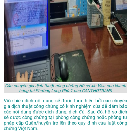
Các chuyên gia dịch thuật công chứng Hồ sơ xin Visa cho khách
hàng tại Phường Long Phú 1 của CANTHOTRANS
Việc biên dịch nội dung sẽ được thực hiện bởi các chuyên
gia dịch thuật công chứng có kinh nghiệm của để đảm bảo
các nội dung được dịch đúng, dịch đủ. Sau đó, hồ sơ dịch
sẽ được công chứng tại phòng công chứng hoặc phòng tư
pháp cấp Quận/huyện trở lên theo quy định của luật công
chứng Việt Nam.