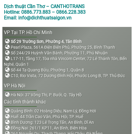
Dịch thuật Cần Thơ – CANTHOTRANS
Hotline: 0886.773.883 – 0866.228.383
Email: info@dichthuatsaigon.vn
VP Tại TP. Hồ Chí Minh
Số 29 Trường Sơn, Phường 4, Tân Bình
Pearl Plaza, 561A Điện Biên Phủ, Phường 25, Bình Thạnh
Số 244/29 Huỳnh Văn Bánh, Phường 11, Phú Nhuận
L17-11, Tầng 17, Tòa nhà Vincom Center, 72 Lê Thánh Tôn, Bến
Nghé, Quận 1
Số 44 Tạ Quang Bửu, Phường 1, Quận 8
C10, Rio Vista, 72 Dương Đình Hội, Phước Long B, TP. Thủ Đức
VP Hà Nội
Hà Nội: 37 Võng Thị, P. Bưởi, Q. Tây Hồ
Các tỉnh thành khác
Quảng Bình: 02 Hoàng Diệu, Nam Lý, Đồng Hới
Huế: 44 Trần Cao Vân, Phú Hội, TP. Huế
Bình Dương: 123 Lê Trọng Tấn, An Bình, Dĩ An
Đồng Nai: 261/1 KP11, An Bình, Biên Hòa
06A Nguyễn Du, Thạch Thang, Hải Châu, Đà Nẵng