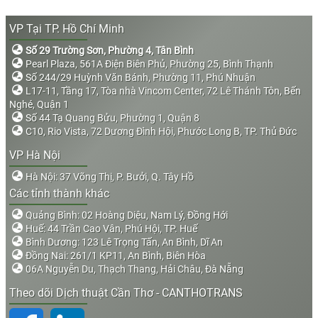
VP Tại TP. Hồ Chí Minh
Số 29 Trường Sơn, Phường 4, Tân Bình
Pearl Plaza, 561A Điện Biên Phủ, Phường 25, Bình Thạnh
Số 244/29 Huỳnh Văn Bánh, Phường 11, Phú Nhuận
L17-11, Tầng 17, Tòa nhà Vincom Center, 72 Lê Thánh Tôn, Bến
Nghé, Quận 1
Số 44 Tạ Quang Bửu, Phường 1, Quận 8
C10, Rio Vista, 72 Dương Đình Hội, Phước Long B, TP. Thủ Đức
VP Hà Nội
Hà Nội: 37 Võng Thị, P. Bưởi, Q. Tây Hồ
Các tỉnh thành khác
Quảng Bình: 02 Hoàng Diệu, Nam Lý, Đồng Hới
Huế: 44 Trần Cao Vân, Phú Hội, TP. Huế
Bình Dương: 123 Lê Trọng Tấn, An Bình, Dĩ An
Đồng Nai: 261/1 KP11, An Bình, Biên Hòa
06A Nguyễn Du, Thạch Thang, Hải Châu, Đà Nẵng
Theo dõi Dịch thuật Cần Thơ - CANTHOTRANS