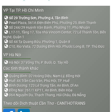
VP Tại TP. Hồ Chí Minh
Số 29 Trường Sơn, Phường 4, Tân Bình
Pearl Plaza, 561A Điện Biên Phủ, Phường 25, Bình Thạnh
Số 244/29 Huỳnh Văn Bánh, Phường 11, Phú Nhuận
L17-11, Tầng 17, Tòa nhà Vincom Center, 72 Lê Thánh Tôn, Bến
Nghé, Quận 1
Số 44 Tạ Quang Bửu, Phường 1, Quận 8
C10, Rio Vista, 72 Dương Đình Hội, Phước Long B, TP. Thủ Đức
VP Hà Nội
Hà Nội: 37 Võng Thị, P. Bưởi, Q. Tây Hồ
Các tỉnh thành khác
Quảng Bình: 02 Hoàng Diệu, Nam Lý, Đồng Hới
Huế: 44 Trần Cao Vân, Phú Hội, TP. Huế
Bình Dương: 123 Lê Trọng Tấn, An Bình, Dĩ An
Đồng Nai: 261/1 KP11, An Bình, Biên Hòa
06A Nguyễn Du, Thạch Thang, Hải Châu, Đà Nẵng
Theo dõi Dịch thuật Cần Thơ - CANTHOTRANS