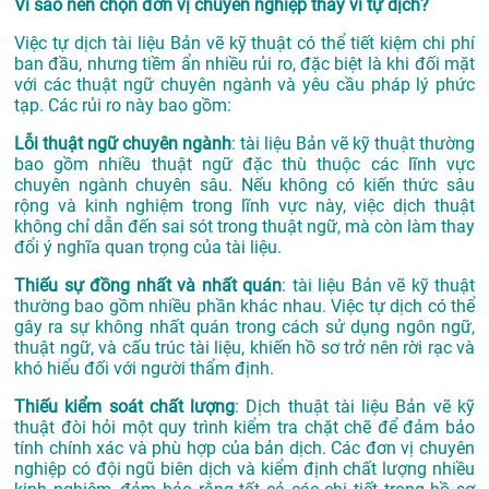
Vì sao nên chọn đơn vị chuyên nghiệp thay vì tự dịch?
Việc tự dịch tài liệu Bản vẽ kỹ thuật có thể tiết kiệm chi phí
ban đầu, nhưng tiềm ẩn nhiều rủi ro, đặc biệt là khi đối mặt
với các thuật ngữ chuyên ngành và yêu cầu pháp lý phức
tạp. Các rủi ro này bao gồm:
Lỗi thuật ngữ chuyên ngành
: tài liệu Bản vẽ kỹ thuật thường
bao gồm nhiều thuật ngữ đặc thù thuộc các lĩnh vực
chuyên ngành chuyên sâu. Nếu không có kiến thức sâu
rộng và kinh nghiệm trong lĩnh vực này, việc dịch thuật
không chỉ dẫn đến sai sót trong thuật ngữ, mà còn làm thay
đổi ý nghĩa quan trọng của tài liệu.
Thiếu sự đồng nhất và nhất quán
: tài liệu Bản vẽ kỹ thuật
thường bao gồm nhiều phần khác nhau. Việc tự dịch có thể
gây ra sự không nhất quán trong cách sử dụng ngôn ngữ,
thuật ngữ, và cấu trúc tài liệu, khiến hồ sơ trở nên rời rạc và
khó hiểu đối với người thẩm định.
Thiếu kiểm soát chất lượng
: Dịch thuật tài liệu Bản vẽ kỹ
thuật đòi hỏi một quy trình kiểm tra chặt chẽ để đảm bảo
tính chính xác và phù hợp của bản dịch. Các đơn vị chuyên
nghiệp có đội ngũ biên dịch và kiểm định chất lượng nhiều