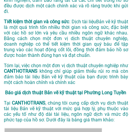
kinh nghiệm, đảm bảo rằng tất cả các chi tiết trong hồ sơ
đều được dịch một cách chính xác và rõ ràng trước khi gửi
đi.
Tiết kiệm thời gian và công sức
: Dịch tài liệuBản vẽ kỹ thuật
là một quá trình tốn nhiều thời gian và công sức, đặc biệt
với các hồ sơ lớn và yêu cầu nhiều ngôn ngữ khác nhau.
Bằng cách chọn một đơn vị dịch thuật chuyên nghiệp,
doanh nghiệp có thể tiết kiệm thời gian quý báu để tập
trung vào các hoạt động cốt lõi, đồng thời đảm bảo hồ sơ
được hoàn thành đúng hạn và đạt chuẩn.
Tóm lại, việc chọn một đơn vị dịch thuật chuyên nghiệp như
CANTHOTRANS
không chỉ giúp giảm thiểu rủi ro mà còn
đảm bảo tài liệu Bản vẽ kỹ thuật của bạn được trình bày
một cách hoàn chỉnh và chính xác
Báo giá dịch thuật Bản vẽ kỹ thuật tại Phường Long Tuyền
Tại
CANTHOTRANS
, chúng tôi cung cấp dịch vụ dịch thuật
tài liệu Bản vẽ kỹ thuật với mức giá hợp lý, phụ thuộc vào
các yếu tố như độ dài tài liệu, ngôn ngữ dịch và mức độ
phức tạp của hồ sơ. Dưới đây là bảng giá tham khảo: