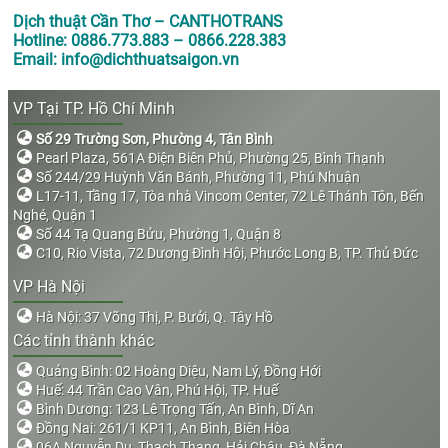
Dịch thuật Cần Thơ – CANTHOTRANS
Hotline: 0886.773.883 – 0866.228.383
Email: info@dichthuatsaigon.vn
VP Tại TP. Hồ Chí Minh
Số 29 Trường Sơn, Phường 4, Tân Bình
Pearl Plaza, 561A Điện Biên Phủ, Phường 25, Bình Thạnh
Số 244/29 Huỳnh Văn Bánh, Phường 11, Phú Nhuận
L17-11, Tầng 17, Tòa nhà Vincom Center, 72 Lê Thánh Tôn, Bến
Nghé, Quận 1
Số 44 Tạ Quang Bửu, Phường 1, Quận 8
C10, Rio Vista, 72 Dương Đình Hội, Phước Long B, TP. Thủ Đức
VP Hà Nội
Hà Nội: 37 Võng Thị, P. Bưởi, Q. Tây Hồ
Các tỉnh thành khác
Quảng Bình: 02 Hoàng Diệu, Nam Lý, Đồng Hới
Huế: 44 Trần Cao Vân, Phú Hội, TP. Huế
Bình Dương: 123 Lê Trọng Tấn, An Bình, Dĩ An
Đồng Nai: 261/1 KP11, An Bình, Biên Hòa
06A Nguyễn Du, Thạch Thang, Hải Châu, Đà Nẵng