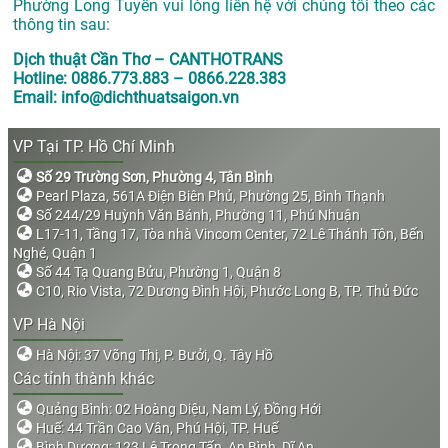
Phường Long Tuyền vui lòng liên hệ với chúng tôi theo các
thông tin sau:
Dịch thuật Cần Thơ – CANTHOTRANS
Hotline: 0886.773.883 – 0866.228.383
Email: info@dichthuatsaigon.vn
VP Tại TP. Hồ Chí Minh
Số 29 Trường Sơn, Phường 4, Tân Bình
Pearl Plaza, 561A Điện Biên Phủ, Phường 25, Bình Thạnh
Số 244/29 Huỳnh Văn Bánh, Phường 11, Phú Nhuận
L17-11, Tầng 17, Tòa nhà Vincom Center, 72 Lê Thánh Tôn, Bến
Nghé, Quận 1
Số 44 Tạ Quang Bửu, Phường 1, Quận 8
C10, Rio Vista, 72 Dương Đình Hội, Phước Long B, TP. Thủ Đức
VP Hà Nội
Hà Nội: 37 Võng Thị, P. Bưởi, Q. Tây Hồ
Các tỉnh thành khác
Quảng Bình: 02 Hoàng Diệu, Nam Lý, Đồng Hới
Huế: 44 Trần Cao Vân, Phú Hội, TP. Huế
Bình Dương: 123 Lê Trọng Tấn, An Bình, Dĩ An