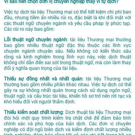
Vì sao nên chọn đơn vị chuyên nghiệp thay vì tự dịch?
Việc tự dịch tài liệu Thương mại có thể tiết kiệm chi phí ban
đầu, nhưng tiềm ẩn nhiều rủi ro, đặc biệt là khi đối mặt với
các thuật ngữ chuyên ngành và yêu cầu pháp lý phức tạp.
Các rủi ro này bao gồm:
Lỗi thuật ngữ chuyên ngành
: tài liệu Thương mại thường
bao gồm nhiều thuật ngữ đặc thù thuộc các lĩnh vực
chuyên ngành chuyên sâu. Nếu không có kiến thức sâu
rộng và kinh nghiệm trong lĩnh vực này, việc dịch thuật
không chỉ dẫn đến sai sót trong thuật ngữ, mà còn làm thay
đổi ý nghĩa quan trọng của tài liệu.
Thiếu sự đồng nhất và nhất quán
: tài liệu Thương mại
thường bao gồm nhiều phần khác nhau. Việc tự dịch có thể
gây ra sự không nhất quán trong cách sử dụng ngôn ngữ,
thuật ngữ, và cấu trúc tài liệu, khiến hồ sơ trở nên rời rạc và
khó hiểu đối với người thẩm định.
Thiếu kiểm soát chất lượng
: Dịch thuật tài liệu Thương mại
đòi hỏi một quy trình kiểm tra chặt chẽ để đảm bảo tính
chính xác và phù hợp của bản dịch. Các đơn vị chuyên
nghiệp có đội ngũ biên dịch và kiểm định chất lượng nhiều