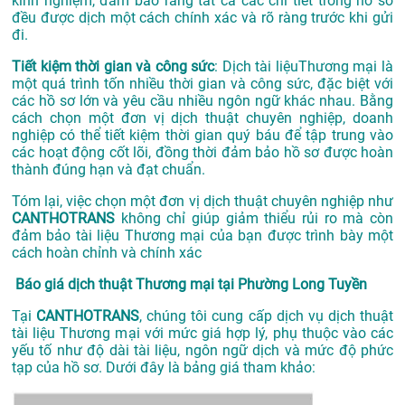
kinh nghiệm, đảm bảo rằng tất cả các chi tiết trong hồ sơ
đều được dịch một cách chính xác và rõ ràng trước khi gửi
đi.
Tiết kiệm thời gian và công sức
: Dịch tài liệuThương mại là
một quá trình tốn nhiều thời gian và công sức, đặc biệt với
các hồ sơ lớn và yêu cầu nhiều ngôn ngữ khác nhau. Bằng
cách chọn một đơn vị dịch thuật chuyên nghiệp, doanh
nghiệp có thể tiết kiệm thời gian quý báu để tập trung vào
các hoạt động cốt lõi, đồng thời đảm bảo hồ sơ được hoàn
thành đúng hạn và đạt chuẩn.
Tóm lại, việc chọn một đơn vị dịch thuật chuyên nghiệp như
CANTHOTRANS
không chỉ giúp giảm thiểu rủi ro mà còn
đảm bảo tài liệu Thương mại của bạn được trình bày một
cách hoàn chỉnh và chính xác
Báo giá dịch thuật Thương mại tại Phường Long Tuyền
Tại
CANTHOTRANS
, chúng tôi cung cấp dịch vụ dịch thuật
tài liệu Thương mại với mức giá hợp lý, phụ thuộc vào các
yếu tố như độ dài tài liệu, ngôn ngữ dịch và mức độ phức
tạp của hồ sơ. Dưới đây là bảng giá tham khảo: