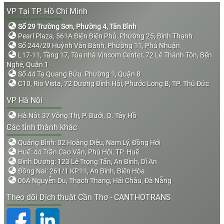
VP Tại TP. Hồ Chí Minh
Số 29 Trường Sơn, Phường 4, Tân Bình
Pearl Plaza, 561A Điện Biên Phủ, Phường 25, Bình Thạnh
Số 244/29 Huỳnh Văn Bánh, Phường 11, Phú Nhuận
L17-11, Tầng 17, Tòa nhà Vincom Center, 72 Lê Thánh Tôn, Bến
Nghé, Quận 1
Số 44 Tạ Quang Bửu, Phường 1, Quận 8
C10, Rio Vista, 72 Dương Đình Hội, Phước Long B, TP. Thủ Đức
VP Hà Nội
Hà Nội: 37 Võng Thị, P. Bưởi, Q. Tây Hồ
Các tỉnh thành khác
Quảng Bình: 02 Hoàng Diệu, Nam Lý, Đồng Hới
Huế: 44 Trần Cao Vân, Phú Hội, TP. Huế
Bình Dương: 123 Lê Trọng Tấn, An Bình, Dĩ An
Đồng Nai: 261/1 KP11, An Bình, Biên Hòa
06A Nguyễn Du, Thạch Thang, Hải Châu, Đà Nẵng
Theo dõi Dịch thuật Cần Thơ - CANTHOTRANS