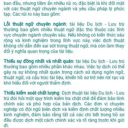
ban đầu, nhưng tiềm ẩn nhiều rủi ro, đặc biệt là khi đối mặt
với các thuật ngữ chuyên ngành và yêu cầu pháp lý phức
tạp. Các rủi ro này bao gồm:
Lỗi thuật ngữ chuyên ngành
: tài liệu Du lịch - Lưu trú
thường bao gồm nhiều thuật ngữ đặc thù thuộc các lĩnh
vực chuyên ngành chuyên sâu. Nếu không có kiến thức sâu
rộng và kinh nghiệm trong lĩnh vực này, việc dịch thuật
không chỉ dẫn đến sai sót trong thuật ngữ, mà còn làm thay
đổi ý nghĩa quan trọng của tài liệu.
Thiếu sự đồng nhất và nhất quán
: tài liệu Du lịch - Lưu trú
thường bao gồm nhiều phần khác nhau. Việc tự dịch có thể
gây ra sự không nhất quán trong cách sử dụng ngôn ngữ,
thuật ngữ, và cấu trúc tài liệu, khiến hồ sơ trở nên rời rạc và
khó hiểu đối với người thẩm định.
Thiếu kiểm soát chất lượng
: Dịch thuật tài liệu Du lịch - Lưu
trú đòi hỏi một quy trình kiểm tra chặt chẽ để đảm bảo tính
chính xác và phù hợp của bản dịch. Các đơn vị chuyên
nghiệp có đội ngũ biên dịch và kiểm định chất lượng nhiều
kinh nghiệm, đảm bảo rằng tất cả các chi tiết trong hồ sơ
đều được dịch một cách chính xác và rõ ràng trước khi gửi
đi.