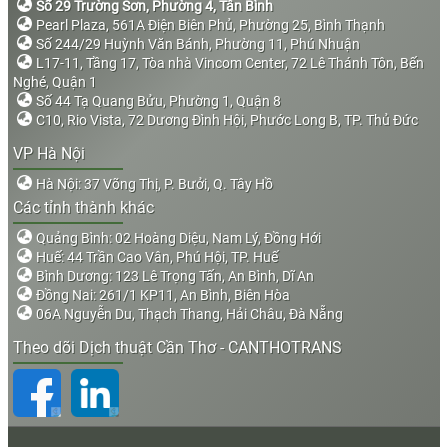
Số 29 Trường Sơn, Phường 4, Tân Bình
Pearl Plaza, 561A Điện Biên Phủ, Phường 25, Bình Thạnh
Số 244/29 Huỳnh Văn Bánh, Phường 11, Phú Nhuận
L17-11, Tầng 17, Tòa nhà Vincom Center, 72 Lê Thánh Tôn, Bến
Nghé, Quận 1
Số 44 Tạ Quang Bửu, Phường 1, Quận 8
C10, Rio Vista, 72 Dương Đình Hội, Phước Long B, TP. Thủ Đức
VP Hà Nội
Hà Nội: 37 Võng Thị, P. Bưởi, Q. Tây Hồ
Các tỉnh thành khác
Quảng Bình: 02 Hoàng Diệu, Nam Lý, Đồng Hới
Huế: 44 Trần Cao Vân, Phú Hội, TP. Huế
Bình Dương: 123 Lê Trọng Tấn, An Bình, Dĩ An
Đồng Nai: 261/1 KP11, An Bình, Biên Hòa
06A Nguyễn Du, Thạch Thang, Hải Châu, Đà Nẵng
Theo dõi Dịch thuật Cần Thơ - CANTHOTRANS