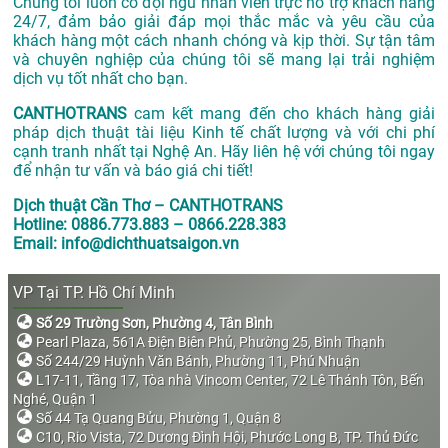
Chúng tôi luôn có đội ngũ nhân viên trực hỗ trợ khách hàng
24/7, đảm bảo giải đáp mọi thắc mắc và yêu cầu của
khách hàng một cách nhanh chóng và kịp thời. Sự tận tâm
và chuyên nghiệp của chúng tôi sẽ mang lại trải nghiệm
dịch vụ tốt nhất cho bạn.
CANTHOTRANS
cam kết mang đến cho khách hàng giải
pháp dịch thuật tài liệu Kinh tế chất lượng và với chi phí
cạnh tranh nhất tại Nghệ An. Hãy liên hệ với chúng tôi ngay
để nhận tư vấn và báo giá chi tiết!
Dịch thuật Cần Thơ – CANTHOTRANS
Hotline: 0886.773.883 – 0866.228.383
Email: info@dichthuatsaigon.vn
VP Tại TP. Hồ Chí Minh
Số 29 Trường Sơn, Phường 4, Tân Bình
Pearl Plaza, 561A Điện Biên Phủ, Phường 25, Bình Thạnh
Số 244/29 Huỳnh Văn Bánh, Phường 11, Phú Nhuận
L17-11, Tầng 17, Tòa nhà Vincom Center, 72 Lê Thánh Tôn, Bến
Nghé, Quận 1
Số 44 Tạ Quang Bửu, Phường 1, Quận 8
C10, Rio Vista, 72 Dương Đình Hội, Phước Long B, TP. Thủ Đức