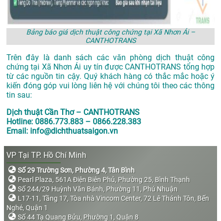
Bảng báo giá dịch thuật công chứng tại Xã Nhơn Ái –
CANTHOTRANS
Trên đây là danh sách các văn phòng dịch thuật công
chứng tại Xã Nhơn Ái uy tín được CANTHOTRANS tổng hợp
từ các nguồn tin cậy. Quý khách hàng có thắc mắc hoặc ý
kiến đóng góp vui lòng liên hệ với chúng tôi theo các thông
tin sau:
Dịch thuật Cần Thơ – CANTHOTRANS
Hotline: 0886.773.883 – 0866.228.383
Email: info@dichthuatsaigon.vn
VP Tại TP. Hồ Chí Minh
Số 29 Trường Sơn, Phường 4, Tân Bình
Pearl Plaza, 561A Điện Biên Phủ, Phường 25, Bình Thạnh
Số 244/29 Huỳnh Văn Bánh, Phường 11, Phú Nhuận
L17-11, Tầng 17, Tòa nhà Vincom Center, 72 Lê Thánh Tôn, Bến
Nghé, Quận 1
Số 44 Tạ Quang Bửu, Phường 1, Quận 8