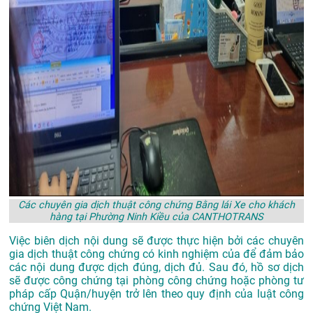
Các chuyên gia dịch thuật công chứng Bằng lái Xe cho khách
hàng tại Phường Ninh Kiều của CANTHOTRANS
Việc biên dịch nội dung sẽ được thực hiện bởi các chuyên
gia dịch thuật công chứng có kinh nghiệm của để đảm bảo
các nội dung được dịch đúng, dịch đủ. Sau đó, hồ sơ dịch
sẽ được công chứng tại phòng công chứng hoặc phòng tư
pháp cấp Quận/huyện trở lên theo quy định của luật công
chứng Việt Nam.