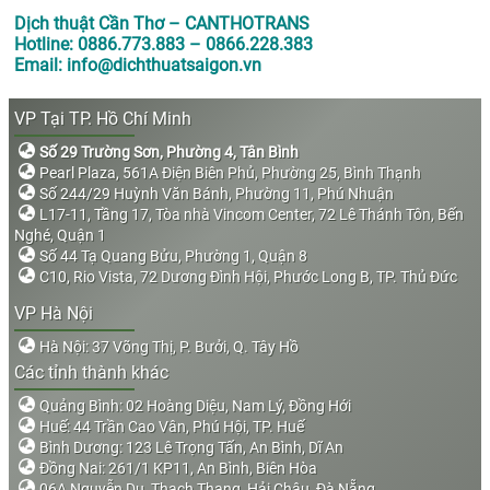
Dịch thuật Cần Thơ – CANTHOTRANS
Hotline: 0886.773.883 – 0866.228.383
Email: info@dichthuatsaigon.vn
VP Tại TP. Hồ Chí Minh
Số 29 Trường Sơn, Phường 4, Tân Bình
Pearl Plaza, 561A Điện Biên Phủ, Phường 25, Bình Thạnh
Số 244/29 Huỳnh Văn Bánh, Phường 11, Phú Nhuận
L17-11, Tầng 17, Tòa nhà Vincom Center, 72 Lê Thánh Tôn, Bến
Nghé, Quận 1
Số 44 Tạ Quang Bửu, Phường 1, Quận 8
C10, Rio Vista, 72 Dương Đình Hội, Phước Long B, TP. Thủ Đức
VP Hà Nội
Hà Nội: 37 Võng Thị, P. Bưởi, Q. Tây Hồ
Các tỉnh thành khác
Quảng Bình: 02 Hoàng Diệu, Nam Lý, Đồng Hới
Huế: 44 Trần Cao Vân, Phú Hội, TP. Huế
Bình Dương: 123 Lê Trọng Tấn, An Bình, Dĩ An
Đồng Nai: 261/1 KP11, An Bình, Biên Hòa
06A Nguyễn Du, Thạch Thang, Hải Châu, Đà Nẵng