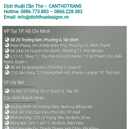
Dịch thuật Cần Thơ – CANTHOTRANS
Hotline: 0886.773.883 – 0866.228.383
Email: info@dichthuatsaigon.vn
VP Tại TP. Hồ Chí Minh
Số 29 Trường Sơn, Phường 4, Tân Bình
Pearl Plaza, 561A Điện Biên Phủ, Phường 25, Bình Thạnh
Số 244/29 Huỳnh Văn Bánh, Phường 11, Phú Nhuận
L17-11, Tầng 17, Tòa nhà Vincom Center, 72 Lê Thánh Tôn, Bến
Nghé, Quận 1
Số 44 Tạ Quang Bửu, Phường 1, Quận 8
C10, Rio Vista, 72 Dương Đình Hội, Phước Long B, TP. Thủ Đức
VP Hà Nội
Hà Nội: 37 Võng Thị, P. Bưởi, Q. Tây Hồ
Các tỉnh thành khác
Quảng Bình: 02 Hoàng Diệu, Nam Lý, Đồng Hới
Huế: 44 Trần Cao Vân, Phú Hội, TP. Huế
Bình Dương: 123 Lê Trọng Tấn, An Bình, Dĩ An
Đồng Nai: 261/1 KP11, An Bình, Biên Hòa
06A Nguyễn Du, Thạch Thang, Hải Châu, Đà Nẵng