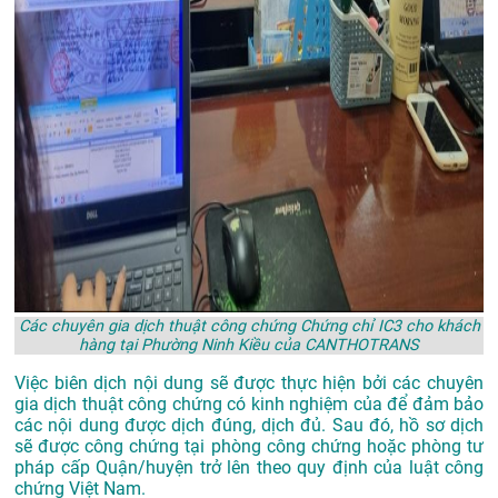
Các chuyên gia dịch thuật công chứng Chứng chỉ IC3 cho khách
hàng tại Phường Ninh Kiều của CANTHOTRANS
Việc biên dịch nội dung sẽ được thực hiện bởi các chuyên
gia dịch thuật công chứng có kinh nghiệm của để đảm bảo
các nội dung được dịch đúng, dịch đủ. Sau đó, hồ sơ dịch
sẽ được công chứng tại phòng công chứng hoặc phòng tư
pháp cấp Quận/huyện trở lên theo quy định của luật công
chứng Việt Nam.